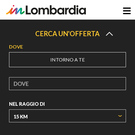
Salta
al
CERCA UN'OFFERTA
contenuto
DOVE
principale
INTORNO A TE
DOVE
NEL RAGGIO DI
ORIGIN COORDINATES