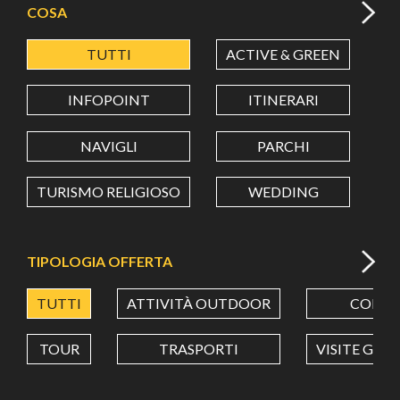
COSA
TUTTI
ACTIVE & GREEN
A
LATITUDINE
INFOPOINT
ITINERARI
LONGITUDINE
NAVIGLI
PARCHI
TURISMO RELIGIOSO
WEDDING
Value in decimal degrees. Use dot (.) as decimal separator.
TIPOLOGIA OFFERTA
TUTTI
ATTIVITÀ OUTDOOR
CORSI
TOUR
TRASPORTI
VISITE GUI