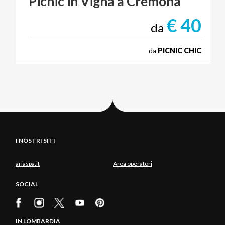
Picnic
in
Vigna
a
Cremona
€ 40
da
da
PICNIC CHIC
I NOSTRI SITI
ariaspa.it
Area operatori
SOCIAL
IN LOMBARDIA