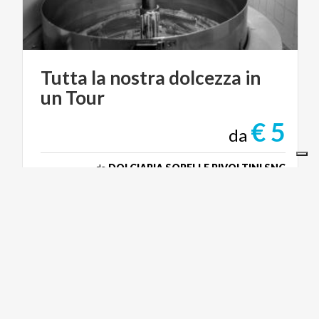
Tutta
la
nostra
dolcezza
in
un
Tour
€ 5
da
da
DOLCIARIA SORELLE RIVOLTINI SNC
I NOSTRI SITI