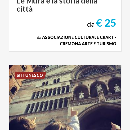
Le
Mura
e
la
storia
della
città
€ 25
da
da
ASSOCIAZIONE CULTURALE CRART -
CREMONA ARTE E TURISMO
SITI UNESCO