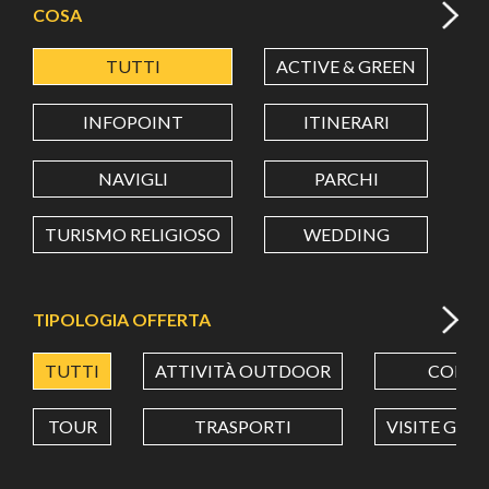
COSA
TUTTI
ACTIVE & GREEN
A
LATITUDINE
INFOPOINT
ITINERARI
LONGITUDINE
NAVIGLI
PARCHI
TURISMO RELIGIOSO
WEDDING
Value in decimal degrees. Use dot (.) as decimal separator.
TIPOLOGIA OFFERTA
TUTTI
ATTIVITÀ OUTDOOR
CORSI
TOUR
TRASPORTI
VISITE GUI