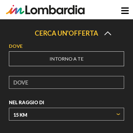
Salta
al
CERCA UN'OFFERTA
contenuto
DOVE
principale
INTORNO A TE
DOVE
NEL RAGGIO DI
ORIGIN COORDINATES