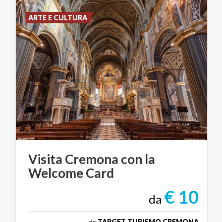
ARTE E CULTURA
Visita
Cremona
con
la
Welcome
Card
€ 10
da
da
TARGET TURISMO CREMONA