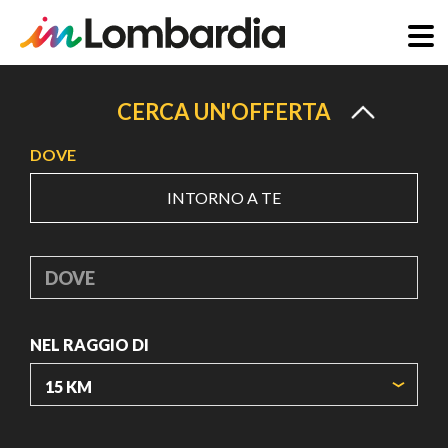
Salta
al
CERCA UN'OFFERTA
contenuto
DOVE
principale
INTORNO A TE
DOVE
NEL RAGGIO DI
ORIGIN COORDINATES