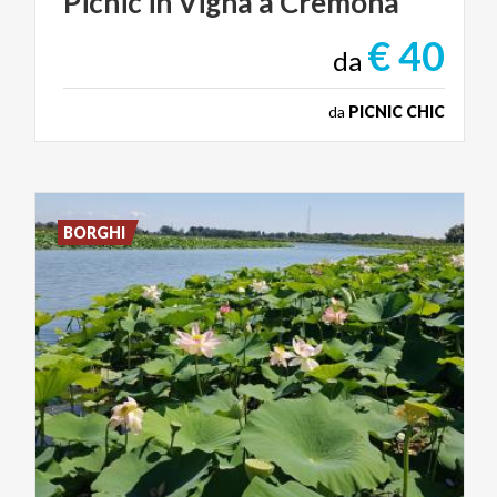
Picnic
in
Vigna
a
Cremona
€ 40
da
da
PICNIC CHIC
BORGHI