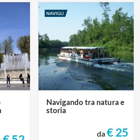
NAVIGLI
o
Navigando
tra
natura
e
à
storia
€ 25
da
€ 52