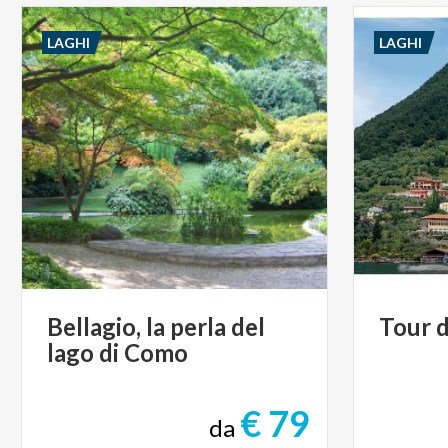
LAGHI
LAGHI
Bellagio,
la
perla
del
Tour
d
lago
di
Como
€ 79
da