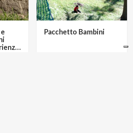
 e
Pacchetto
Bambini
ni
Freschi con esperienza virtuale
€ 20
€ 16
a
da
R PASSIONE
da
JUNGLE RAIDER PARK BELLAGIO
FOOD & WINE