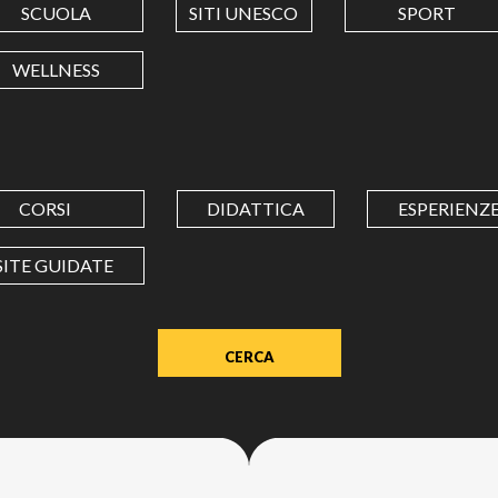
SCUOLA
SITI UNESCO
SPORT
LONGITUDINE
WELLNESS
Value
in
decimal
degrees.
CORSI
DIDATTICA
ESPERIENZ
Use
dot
SITE GUIDATE
(.)
as
decimal
separator.