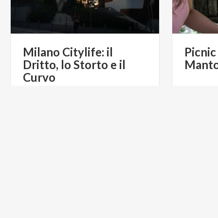
Milano Citylife: il
Picnic
Dritto, lo Storto e il
Mant
Curvo
€ 12
da
da
YOUR TRAVEL DIARY
CICLOTURISMO
ARTE E C