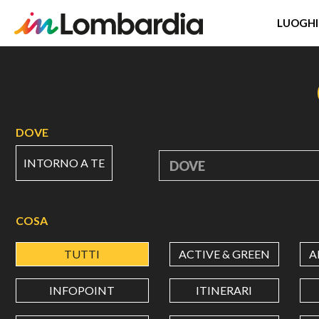
LUOGHI
Salta
al
contenuto
principale
DOVE
INTORNO A TE
DOVE
COSA
TUTTI
ACTIVE & GREEN
A
INFOPOINT
ITINERARI