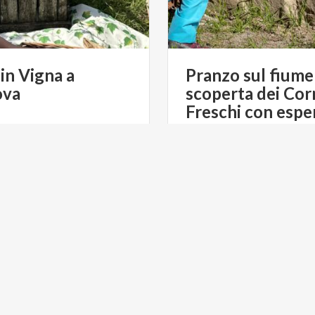
in
Vigna
a
Pranzo sul fiume
ova
scoperta dei Cor
€ 35
da
d
da
PICNIC CHIC
da
VOILÀ, TERRITORIO PE
ULTURA
PARCHI