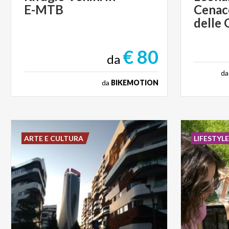
E-MTB
Cenac
delle 
€ 80
da
d
da
BIKEMOTION
ARTE E CULTURA
LIFESTYL