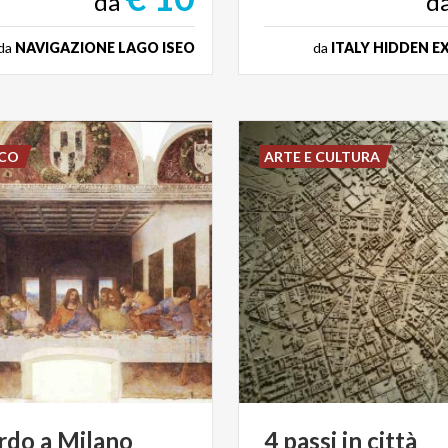
da
d
da
NAVIGAZIONE LAGO ISEO
da
ITALY HIDDEN E
SCO
ARTE E CULTURA
rdo a Milano
4
passi
in
città