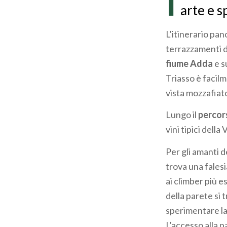
I
arte e s
L’itinerario pa
terrazzamenti de
fiume Adda
e s
Triasso è facil
vista mozzafiato
Lungo il
perco
vini tipici della 
Per gli amanti d
trova una falesi
ai climber più e
della parete si 
sperimentare la 
L’accesso alla p