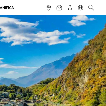
IANIFICA
INFOPOINT
NEWSLETTER
ISCRIVITI
LINGUA
CERCA