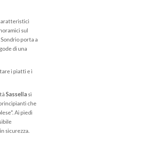
caratteristici
noramici sul
a Sondrio porta a
 gode di una
re i piatti e i
ità
Sassella
si
principianti che
lese”. Ai piedi
sibile
in sicurezza.