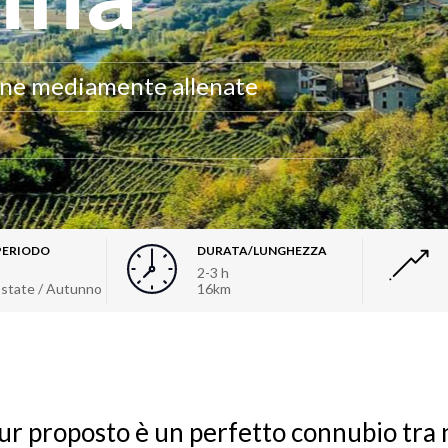
one mediamente allenate
PERIODO
DURATA/LUNGHEZZA
2-3 h
Estate / Autunno
16km
our proposto è un perfetto connubio tra 