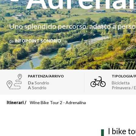
Uno splendido percorso, adatto a pers
da
INFOPOINT SONDRIO
PARTENZA/ARRIVO
TIPOLOGIA/
Da
Sondrio
Bicicletta
A
Sondrio
Primavera / 
Itinerari
Wine Bike Tour 2 - Adrenalina
Briciole
di
l bike t
pane