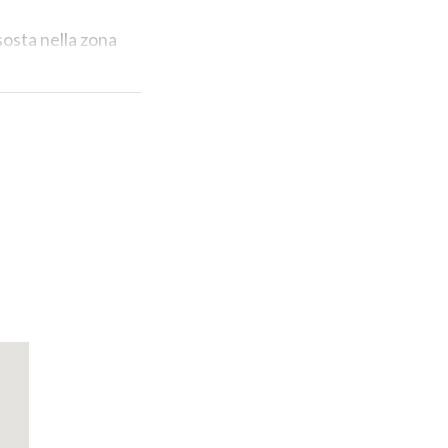
sosta nella zona
 è possibile
ntichi villaggi
mente diverso,
è quasi
de di circa 20