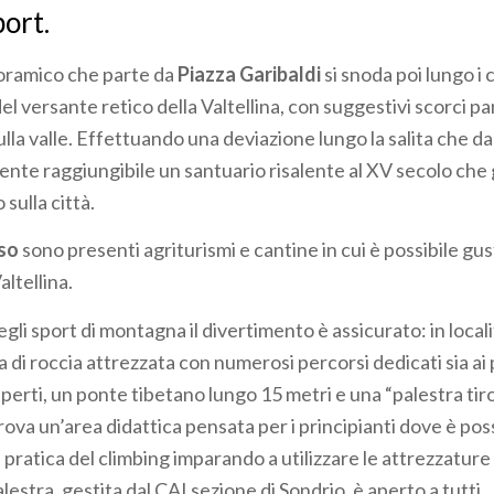
port.
noramico che parte da
Piazza Garibaldi
si snoda poi lungo i 
l versante retico della Valtellina, con suggestivi scorci pa
ulla valle. Effettuando una deviazione lungo la salita che d
mente raggiungibile un santuario risalente al XV secolo che
 sulla città.
rso
sono presenti agriturismi e cantine in cui è possibile gusta
Valtellina.
egli sport di montagna il divertimento è assicurato: in local
a di roccia attrezzata con numerosi percorsi dedicati sia ai 
sperti, un ponte tibetano lungo 15 metri e una “palestra tiro
trova un’area didattica pensata per i principianti dove è pos
pratica del climbing imparando a utilizzare le attrezzature 
alestra, gestita dal CAI sezione di Sondrio, è aperto a tutti.