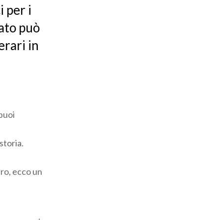
 per i
cato può
erari in
puoi
storia.
ro, ecco un