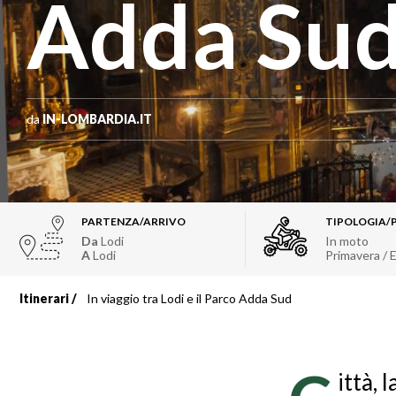
Adda Su
da
IN-LOMBARDIA.IT
PARTENZA/ARRIVO
TIPOLOGIA/
Da
Lodi
In moto
A
Lodi
Primavera / 
Itinerari
In viaggio tra Lodi e il Parco Adda Sud
Briciole
di
ittà,
pane