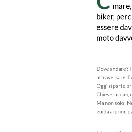
C
mare, 
biker, perc
essere dav
moto davve
Dove andare? Ha
attraversare div
Oggi si parte pr
Chiese, musei, c
Ma non solo! Ne
guida ai principa