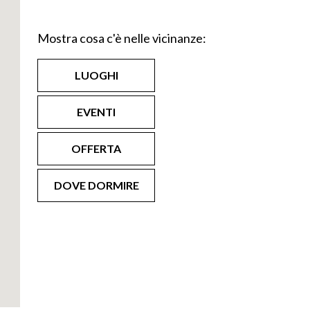
o ha inizio nel
Mostra cosa c'è nelle vicinanze:
do di
 quale
LUOGHI
 1629 il
henecchi che
EVENTI
d estesi si
OFFERTA
zzi. Gli spazi
ollati e privati.
DOVE DORMIRE
lungo il basso
 alla foce del Po,
ioni agricole,