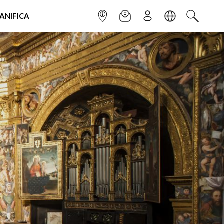
IANIFICA
INFOPOINT
NEWSLETTER
ISCRIVITI
LINGUA
CERCA