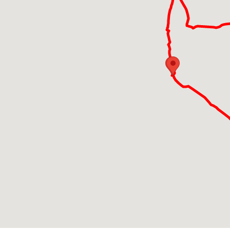
Oggi la zona è
1140 quando Fil
Camairago insiem
ricompensa delle
castello, all'ep
presero parte a
Il
Castello Bo
presta perfettam
esterni ed intern
In ultimo non pu
corso dell'Adda,
a sud.
Comprende il tr