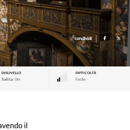
condividi
DISLIVELLO
DIFFICOLTÀ
Salita:
0m
Facile
avendo il