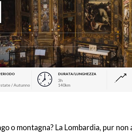
d
PERIODO
DURATA/LUNGHEZZA
3h
Estate / Autunno
140km
 lago o montagna? La Lombardia, pur non 