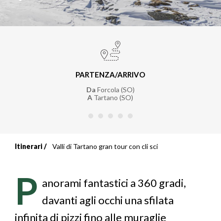
PARTENZA/ARRIVO
Da
Forcola (SO)
A
Tartano (SO)
Itinerari
Valli di Tartano gran tour con cli sci
Briciole
di
P
anorami fantastici a 360 gradi,
pane
davanti agli occhi una sfilata
infinita di pizzi fino alle muraglie