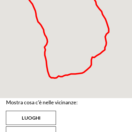
Tolte le pelli ci si lascia scivolare in direzione est, fin
dove possibile, sui dolci pendii dell’altopiano di
Lemme. Ripelliamo gli sci e, nella medesima
direzione, puntiamo al passo della Scala (2.300 m),
una sella situata tra la cima omonima e quella di
Lemma (2.348 m). Da qui, anche con gli sci ai piedi, in
pochi minuti è possibile toccare la vetta dalla cresta
ovest. Giunti al passo ricominciamo a sciare
ritrovandoci, prima guardando a nord e a mano a
mano spostandoci a est, tra i 100 e i 200 metri sotto
la croce del Passo di Tartano (2.108 m). Pieghiamo
ora di nuovo a nord per una bella sciata, incontriamo
Mostra cosa c'è nelle vicinanze:
una valletta sulla sinistra e poi di nuovo verso nord
continuiamo piacevolmente ad abbassarci arrivando
LUOGHI
a passare nella zona dei rifugi Beniamino e Pirata. Ci
fermiamo in contrada Pila dove avevamo lasciato