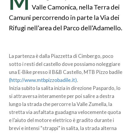
M
pane
Valle Camonica, nella Terra dei
Camuni percorrendo in parte la Via dei
Rifugi nell’area del Parco dell’Adamello.
La partenza è dalla Piazzetta di Cimbergo, poco
sotto i resti del castello dove possiamo noleggiare
una E-Bike presso il B&B Castello, MTB Pizzo badile
(http://www.mtbpizzobadile.it)
.
Inizia subito la salita inizia in direzione Paspardo, lo
si attraversa interamente per poi salire a destra
lungo la strada che percorre la Valle Zumella, la
stretta via asfaltata guadagna velocemente quota
e l’aiuto del motore elettrico è gradito durante i
brevi e intensi “strappi” in salita, la strada alterna