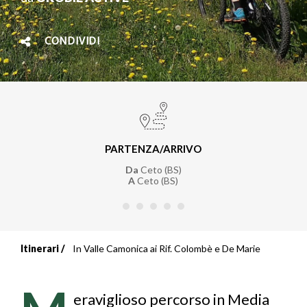
CONDIVIDI
PARTENZA/ARRIVO
Da
Ceto (BS)
A
Ceto (BS)
Itinerari
In Valle Camonica ai Rif. Colombè e De Marie
Briciole
di
eraviglioso percorso in Media