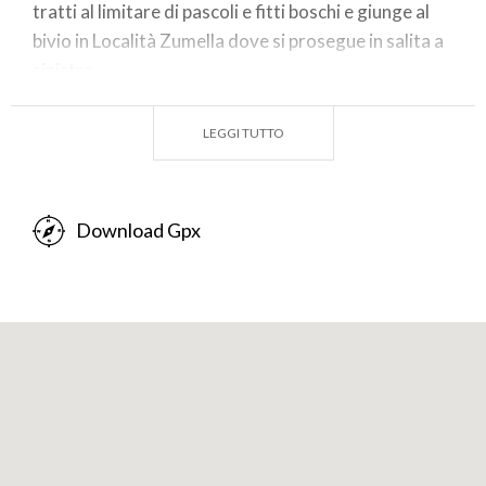
tratti al limitare di pascoli e fitti boschi e giunge al
bivio in Località Zumella dove si prosegue in salita a
sinistra.
L’asfalto lascia spazio alla salita cementata che sale
LEGGI TUTTO
con due tornanti in mezzo ad ampi prati punteggiati
da case ben tenute e giunge al Pianoro di Pian del
Campo e la bellissima Chiesa della Madonna delle
Download Gpx
Nevi con il suo tetto che richiama la forma del Pizzo
Badile dietro a sé, da questo prato attrezzato per
pic-nic si ha modo di godere di panorami su tutte le
creste della conca intorno, oltre al Pizzo Badile,
inconfondibile per la sua forma, anche Cima
Sablunera, Cima Bruciata e Cima Becami.
Proseguendo sempre in salita, e dopo 1 km circa, si
arriva al Rifugio Colombè con le sue finestre rosso
acceso che si affacciano sul gruppo montuoso della