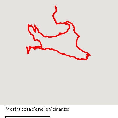
Concarena, proseguendo pochi metri oltre, dallo
spiazzo di atterraggio degli elicotteri si può
ammirare buona parte della Media Valcamonica.
Tornando indietro sulle nostre tracce, al primo
tornante ci si stacca dalla strada fatta in
precedenza andando diritti e percorrendo la
sterrata che scende verso le meravigliose Case di
Nicol adagiate nella conca, anche qua i panorami si
sprecano e sicuramente ci scatta qualche foto
ricordo, si prosegue con saliscendi, si aggira Cima
Bruciata e si arriva nella Conca Tredenus dove inizia
a scendere a zigzag nella valle e arriva al Rifugio De
Marie al Volano adagiato in uno stupendo anfiteatro
naturale tra cui spicca la cima più alta, il Corno delle
Pile ben 2.801m.
Mostra cosa c'è nelle vicinanze:
Dopo una sosta si completa il tour proseguendo in