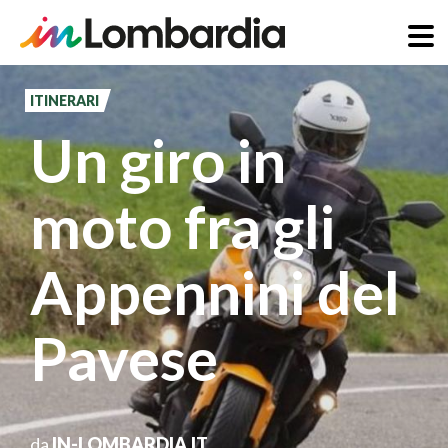
Salta
al
ITINERARI
contenuto
Un giro in
principale
moto fra gli
Appennini del
Pavese
da
IN-LOMBARDIA.IT