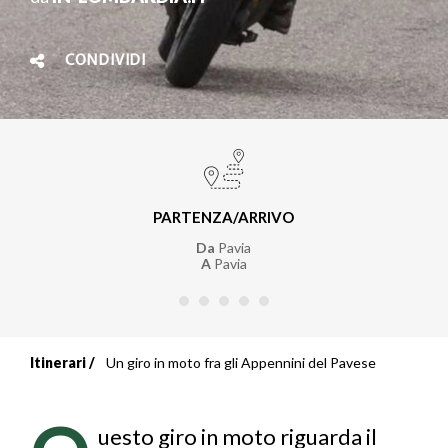
CONDIVIDI
PARTENZA/ARRIVO
Da
Pavia
A
Pavia
Itinerari
Un giro in moto fra gli Appennini del Pavese
Briciole
di
uesto giro in moto riguarda il