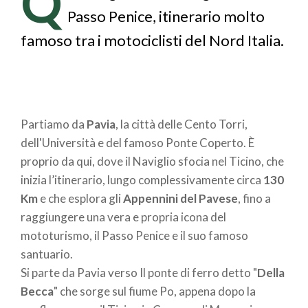
Q
pane
Passo Penice, itinerario molto
famoso tra i motociclisti del Nord Italia.
Partiamo da
Pavia
, la città delle Cento Torri,
dell'Università e del famoso Ponte Coperto. È
proprio da qui, dove il Naviglio sfocia nel Ticino, che
inizia l’itinerario, lungo complessivamente circa
130
Km
e che esplora gli
Appennini del Pavese
, fino a
raggiungere una vera e propria icona del
mototurismo, il Passo Penice e il suo famoso
santuario.
Si parte da Pavia verso Il ponte di ferro detto "
Della
Becca
" che sorge sul fiume Po, appena dopo la