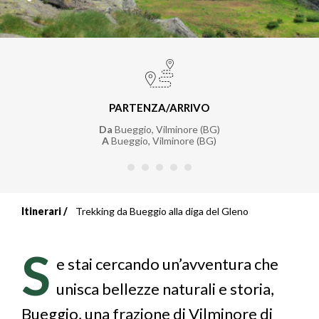
PARTENZA/ARRIVO
Da
Bueggio, Vilminore (BG)
A
Bueggio, Vilminore (BG)
Itinerari
Trekking da Bueggio alla diga del Gleno
Briciole
di
S
e stai cercando un’avventura che
pane
unisca bellezze naturali e storia,
Bueggio, una frazione di Vilminore di