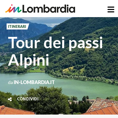
Salta
al
ITINERARI
contenuto
Tour dei passi
principale
Alpini
da
IN-LOMBARDIA.IT
CONDIVIDI