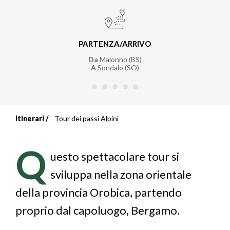
PARTENZA/ARRIVO
Da
Malonno (BS)
A
Sondalo (SO)
Itinerari
Tour dei passi Alpini
Briciole
di
Q
uesto spettacolare tour si
pane
sviluppa nella zona orientale
della provincia Orobica, partendo
proprio dal capoluogo, Bergamo.