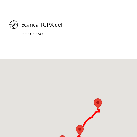
proprie acqua termali. Dopo una visita a questo
splendido paesino possiamo raggiungere
Cividate
Camuno
, sede del parco Barberino, che si colloca
Scarica il GPX del
nell'angolo formato tra il fiume Oglio e la collina del
percorso
parco stesso.
L'ultimo tratto del percorso si snoda ancora sulla
statale nel tratto da Cividate Camuno a
Capo di
Ponte
, passando per Breno, che merita una visita
soprattutto per il castello che sovrasta la città,
rendendo ancora più bello questo ultimo tratto della
Valle Camonica.
Cosa visitare:
Malonno
: Palazzo Celeri-Martinengo torri e forno
Fusorio. Parrocchiale dei Santi Faustino e Giovita.
Grande tempio edificato a partire dal 1731.