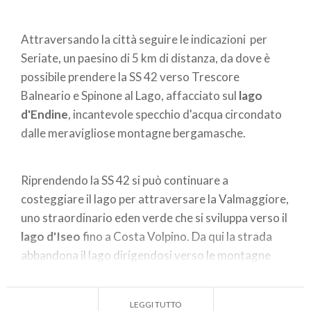
Attraversando la città seguire le indicazioni per
Seriate, un paesino di 5 km di distanza, da dove è
possibile prendere la SS 42 verso Trescore
Balneario e Spinone al Lago, affacciato sul
lago
d'Endine
, incantevole specchio d'acqua circondato
dalle meravigliose montagne bergamasche.
Riprendendo la SS 42 si può continuare a
costeggiare il lago per attraversare la Valmaggiore,
uno straordinario eden verde che si sviluppa verso il
lago d'Iseo
fino a Costa Volpino. Da qui la strada
abbandona il lago dirigendosi verso le montagne
incrociando Darfo Boario Terme, paesino quasi
incastrato tra le montagne, reso celebre dalle
LEGGI TUTTO