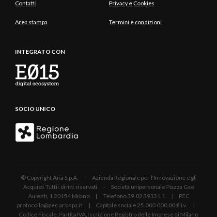
Contatti
Privacy e Cookies
Area stampa
Termini e condizioni
INTEGRATO CON
SOCIO UNICO
© Copyright Aria S.p.A. - Azienda Regionale per l'Innovazione e gli
Acquisti Tutti i diritti riservati - Società unipersonale Piazza Gae
Aulenti, 1 20154 Milano | Telefono 39.02 39331.1 | PEC
protocollo@pec.ariaspa.it | Capitale sociale 25.000.000,00 € i.v. |
Codice Fiscale, Partita IVA, Iscrizione Registro delle Imprese di Milano