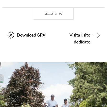
assaggio
, di soffermarti nei punti vendita per
assicurarti una piccola scorta di ciò che ha colpito il
LEGGI TUTTO
tuo gusto, di visitare i
ristoranti
che offrono sapori
ed atmosfere autentiche.
Durante l’anno non mancano
eventi
che animano il
Download GPX
Visita il sito
territorio, sempre all’insegna della
tradizione
: vuoi
dedicato
che si tratti di momenti di show cooking o mercati
contadini con la possibilità di acquistare i prodotti
del territorio.
Nel suo percorso, si incrociano anche lo storico
percorso della corsa campestre internazionale
“Cinque Mulini”
, l’alzaia del
Canale Villoresi
e la
rete delle
ciclabili dell’Alto Milanese
per alcune
interessanti varianti sul tema.
-