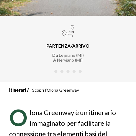
PARTENZA/ARRIVO
Da
Legnano (MI)
A
Nerviano (MI)
Itinerari
Scopri l’Olona Greenway
Briciole
di
O
lona Greenway è un itinerario
pane
immaginato per facilitare la
connessione tra elementi basi del