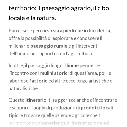
territorio: il paesaggio agrario, il cibo
locale e la natura.
Può essere percorso
sia a piedi che in bicicletta
,
offre la possibilità di esplorare e conoscere il
millenario
paesaggio rurale
e gli interventi
dell’uomo nel rapporto con l’agricoltura.
Inoltre, il passaggio lungo il
fiume
permette
l’incontro con i
mulini storici
di quest’area, poi, le
laboriose
fattorie
ed altre eccellenze artistiche e
naturalistiche.
Questo
itinerario
, ti suggerisce anche di incontrare
e scoprire i luoghi di produzione di
prodotti locali
tipici
e trovare quelle aziende agricole che ti
permettono un’
esperienza di degustazione ed