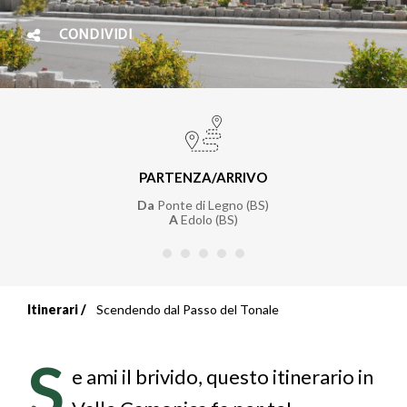
CONDIVIDI
PARTENZA/ARRIVO
Da
Ponte di Legno (BS)
A
Edolo (BS)
Itinerari
Scendendo dal Passo del Tonale
Briciole
di
S
e ami il brivido, questo itinerario in
pane