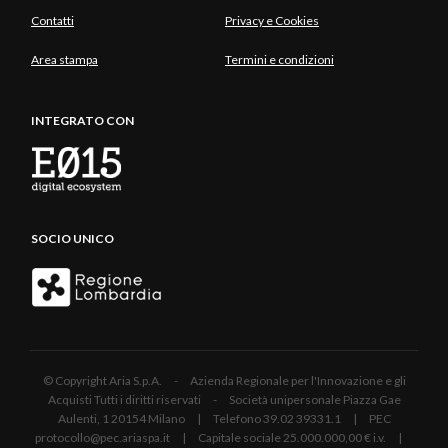
Contatti
Privacy e Cookies
Area stampa
Termini e condizioni
INTEGRATO CON
SOCIO UNICO
© Copyright Aria S.p.A. - Azienda Regionale per l'Innovazione e gli
Acquisti Tutti i diritti riservati - Società unipersonale Piazza Gae
Aulenti, 1 20154 Milano | Telefono 39.02 39331.1 | PEC
protocollo@pec.ariaspa.it | Capitale sociale 25.000.000,00 € i.v. |