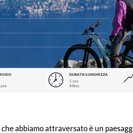
RIODO
DURATA/LUNGHEZZA
5 ore
tate
44km
o che abbiamo attraversato è un paesagg