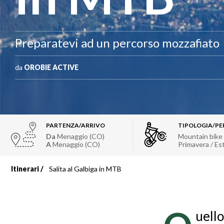
Preparatevi ad un percorso mozzafiato
da
OROBIE ACTIVE
PARTENZA/ARRIVO
TIPOLOGIA/PE
Da
Menaggio (CO)
Mountain bike
A
Menaggio (CO)
Primavera / Es
Itinerari
Salita al Galbiga in MTB
Briciole
di
uell
pane