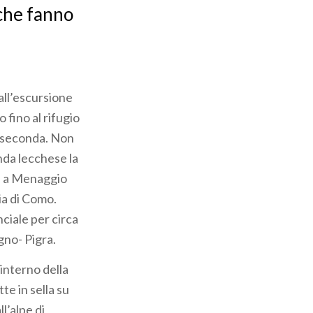
 che fanno
 all’escursione
 fino al rifugio
a seconda. Non
nda lecchese la
na a Menaggio
ia di Como.
ciale per circa
gno- Pigra.
’interno della
tte in sella su
l’alpe di