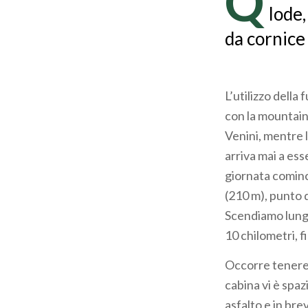
Q
lode,
da cornice 
L’utilizzo della
con la mountain 
Venini, mentre 
arriva mai a es
giornata cominc
(210 m), punto d
Scendiamo lungo
10 chilometri, f
Occorre tenere i
cabina vi è spazi
asfalto e in bre