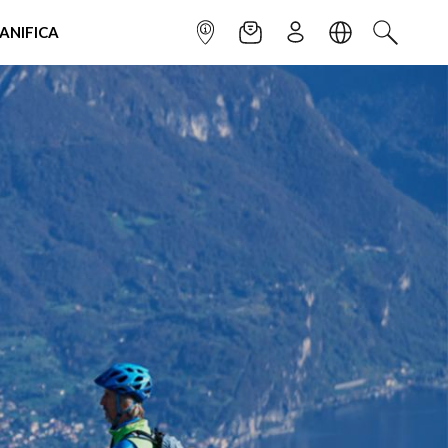
IANIFICA
INFOPOINT
NEWSLETTER
ISCRIVITI
LINGUA
CERCA