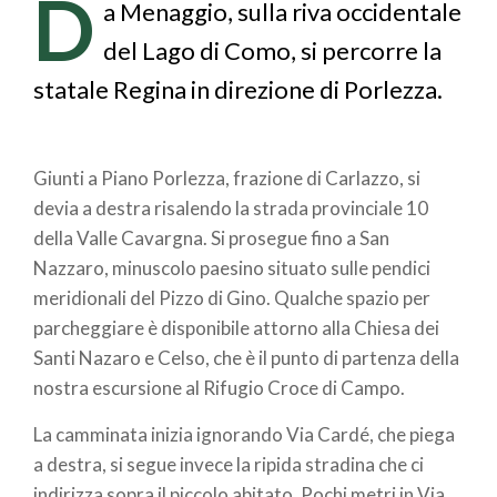
di
D
a Menaggio, sulla riva occidentale
pane
del Lago di Como, si percorre la
statale Regina in direzione di Porlezza.
Giunti a Piano Porlezza, frazione di Carlazzo, si
devia a destra risalendo la strada provinciale 10
della Valle Cavargna. Si prosegue fino a San
Nazzaro, minuscolo paesino situato sulle pendici
meridionali del Pizzo di Gino. Qualche spazio per
parcheggiare è disponibile attorno alla Chiesa dei
Santi Nazaro e Celso, che è il punto di partenza della
nostra escursione al Rifugio Croce di Campo.
La camminata inizia ignorando Via Cardé, che piega
a destra, si segue invece la ripida stradina che ci
indirizza sopra il piccolo abitato. Pochi metri in Via