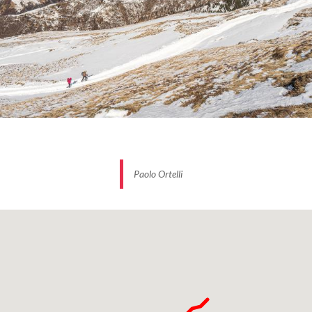
ancora il passo di San Lucio, con l’omonimo Rifugio
(Orobie 339 – dicembre 2018) e il Monte Garzirola.
Si prende quota e ci si addentra nell’ambiente
innevato arrivando in Località Tecchio. Qui si
incrocia il Sentiero delle Quattro valli e la Via del
Ferro. Da questo punto non si fa altro che seguire il
percorso coperto dalla neve disegnato dalla strada
che, salendo da San Nazzaro, porta al rifugio.
Quest’ultima è un’alternativa alla prima parte nel
Paolo Ortelli
bosco ed è utilizzata, se sufficientemente
imbiancata, da ciaspolatori e scialpinisti.
IMMAGINE DI COPERTINA: @PAOLOORTELLI