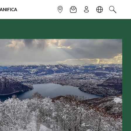
IANIFICA
INFOPOINT
NEWSLETTER
ISCRIVITI
LINGUA
CERCA