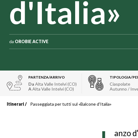
d'Italia»
da
OROBIE ACTIVE
PARTENZA/ARRIVO
TIPOLOGIA/PE
Da
Alta Valle Intelvi (CO)
Ciaspolate
A
Alta Valle Intelvi (CO)
Autunno / Inv
Itinerari
Passeggiata per tutti sul «Balcone d'Italia»
Briciole
di
anzo d’
pane