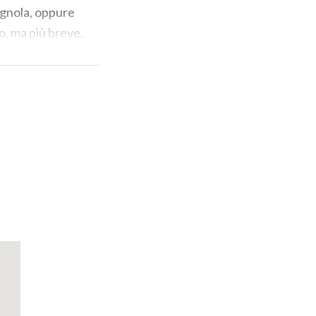
hignola, oppure
o, ma più breve,
co e in alcuni
ntato dagli
i si
ta della
is roulant e uno
e da Lanzo
stema di difesa
amo sul
ndo in direzione
 monte
ta di