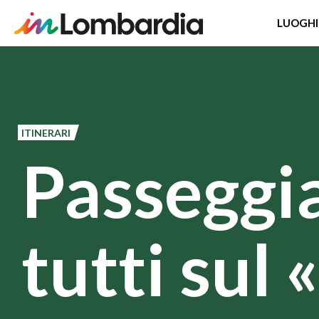
LUOGHI
Salta
al
contenuto
principale
ITINERARI
Passeggi
tutti sul