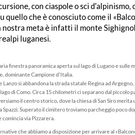
cursione, con ciaspole o sci d’alpinismo, 
u quello che è conosciuto come il «Balc
La nostra meta è infatti il monte Sighigno
realpi luganesi.
aria finestra panoramica aperta sul lago di Lugano e sulle 
e, dominante Campione d’Italia.
 Lanzo si abbandona la strada statale Regina ad Argegno,
lago di Como. Circa 15 chilometri ci separano dal piccolo pa
versiamo il centro storico, dove la chiesa di San Siro merita u
 Spazzi. Superato il cimitero troviamo parcheggio poco dop
e comincia via Pizzarera.
rnative che abbiamo a disposizione per arrivare al «Balcone