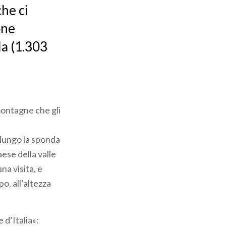
che ci
one
la (1.303
montagne che gli
 lungo la sponda
ese della valle
na visita, e
o, all’altezza
 d’Italia»: