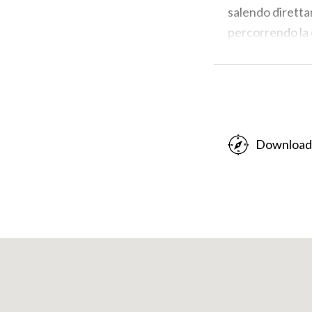
salendo direttam
percorrendo la c
mentre il secon
tratti tagliando
appassionati di
sovrappongono. I
Sighignola, sede
Download
skilift.
Arriviamo così a
conduce proprio 
della Linea Cad
tracciato, ben 
ovest, piegando
Sighignola.
L’articolo da cui