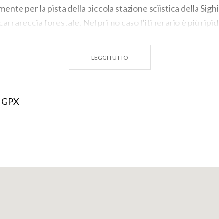
ente per la pista della piccola stazione sciistica della Sig
arrareccia forestale. Nel primo caso l’itinerario è più ripid
do si sviluppa in modo meno immediato, inoltrandosi nel bos
 le piste. Nel corso dell’estate quest’ultimo è molto freque
LEGGI TUTTO
 mountain bike. Prendendo quota, circa a metà, i due percors
n entrambi i casi si raggiunge l’area degli impianti di risali
 della scuola sci Val d’Intelvi, dove sono in funzione un tap
 GPX
 incrociare, all’altezza del ristorante La baita, la strada ch
alla Sighignola. Fa parte della rete infrastrutturale del si
orna, risalente alla Prima guerra mondiale. Da qui continui
visibile, che rimane appena sotto la sede stradale. Procede
 a destra, ci vuole davvero poco tempo per raggiungere il
 è tratto questo itinerario, lo trovate sulle pagine della rivis