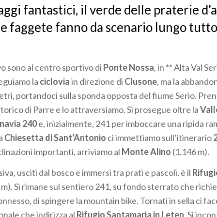
ggi fantastici, il verde delle praterie d'
 le faggete fanno da scenario lungo tutto 
vo sono al centro sportivo di
Ponte Nossa
, in ** Alta Val Se
Seguiamo la
ciclovia
in direzione di
Clusone
, ma la abband
metri, portandoci sulla sponda opposta del fiume Serio. Pr
storico di Parre e lo attraversiamo. Si prosegue oltre la
Val
navia 240
e, inizialmente, 241 per imboccare una ripida r
la
Chiesetta di Sant’Antonio
ci immettiamo sull’itinerario
linazioni importanti, arriviamo al
Monte Alino
(1.146 m).
va, usciti dal bosco e immersi tra prati e pascoli, è il
Rifug
m). Si rimane sul sentiero 241, su fondo sterrato che richi
nnesso, di spingere la mountain bike. Tornati in sella ci f
onale che indirizza al
Rifugio Santamaria in Leten
. Si inco