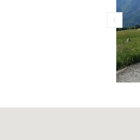
inserendoci sul
sinistra per su
Parre. Lasciato 
oltrepassiamo al
-
PH: MAURIZIO PAN