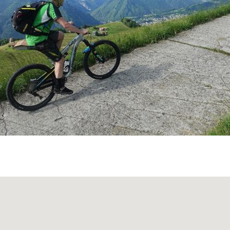
segnavia 245
. Prima di
Bratte
, frazione di Premolo, si sce
perare il fondovalle e riguadagnare metri arrivando a tocca
alle spalle il paese torniamo in breve tempo al fiume Serio,
l’altezza della
Chiesa di San Bernardino.
SERI