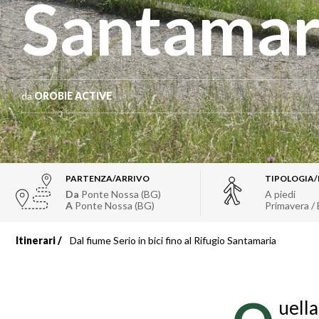
Santamar
da
OROBIE ACTIVE
PARTENZA/ARRIVO
TIPOLOGIA
Da
Ponte Nossa (BG)
A piedi
A
Ponte Nossa (BG)
Primavera /
Itinerari
Dal fiume Serio in bici fino al Rifugio Santamaria
Briciole
di
uell
pane