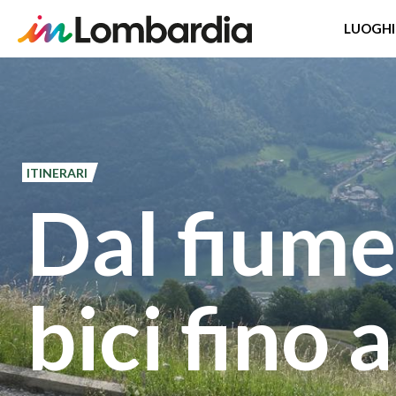
LUOGHI
Salta
al
contenuto
principale
ITINERARI
Dal fiume
bici fino 