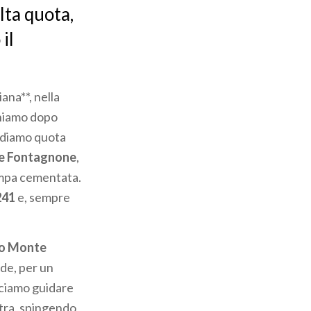
alta quota,
il
riana**, nella
oniamo dopo
endiamo quota
le Fontagnone
,
ampa cementata.
241
e, sempre
io Monte
ede, per un
acciamo guidare
ntra, spingendo