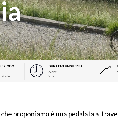
ia
/PERIODO
DURATA/LUNGHEZZA
6 ore
 Estate
28km
a che proponiamo è una pedalata attrave