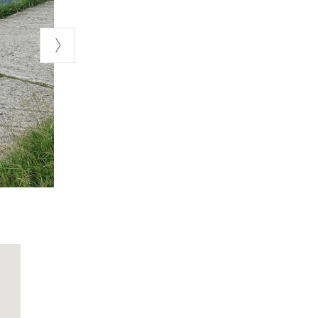
nde invece a
re
Cossaglio
di
 che