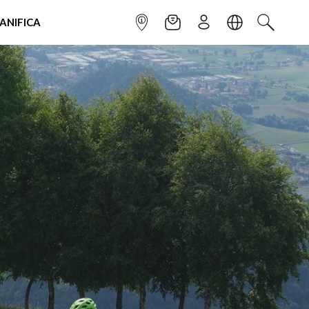
IANIFICA
INFOPOINT
NEWSLETTER
ISCRIVITI
LINGUA
CERCA