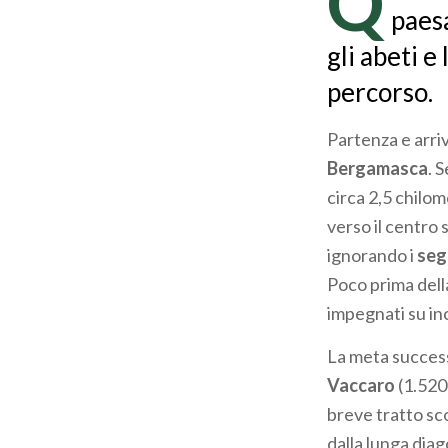
Q
paesa
gli abeti e
percorso.
Partenza e arri
Bergamasca
. 
circa 2,5 chilo
verso il centro 
ignorando i
seg
Poco prima del
impegnati su inc
La meta successi
Vaccaro
(1.520 
breve tratto sco
dalla lunga diag