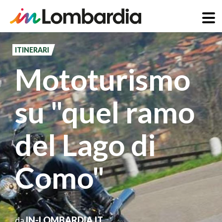
Salta
al
ITINERARI
contenuto
Mototurismo
principale
su "quel ramo
del Lago di
Como"
da
IN-LOMBARDIA.IT