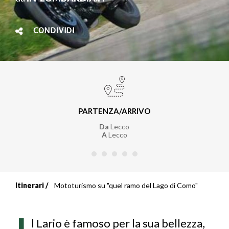
CONDIVIDI
PARTENZA/ARRIVO
Da
Lecco
A
Lecco
Itinerari
Mototurismo su "quel ramo del Lago di Como"
Briciole
di
l Lario è famoso per la sua bellezza,