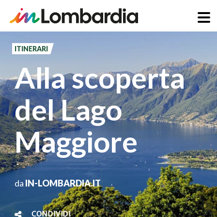
Salta
al
ITINERARI
contenuto
Alla scoperta
principale
del Lago
Maggiore
da
IN-LOMBARDIA.IT
CONDIVIDI