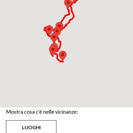
mete turistiche più affascinanti d'Italia. Per i
motociclisti questo lo è ancora di più in quanto
possono non solo godersi paesaggi spettacolari, ma
anche percorrere in moto le strade tortuose che si
arrampicano sulle montagne circostanti. Dopo
tante pieghe, è ora di prendersi una pausa.
Tra i piatti tipici del Lago Maggiore ci sono tante
specialità locali che sapranno soddisfare anche i
palati più esigenti. Il lago è il protagonista. Uno dei
prodotti che vi consigliamo è il pesce di lago. Quasi
tutti i ristoranti affacciati sulle sponde propongono
piatti di pesce di lago: tra cui l'immancabile delicato
risotto al pesce persico.
Mostra cosa c'è nelle vicinanze:
(PH: OUTDOORACTIVE.COM)
LUOGHI