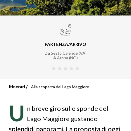
PARTENZA/ARRIVO
Da
Sesto Calende (VA)
A
Arona (NO)
Itinerari
Alla scoperta del Lago Maggiore
Briciole
di
U
n breve giro sulle sponde del
pane
Lago Maggiore gustando
splendidi panorami. La proposta di oggi