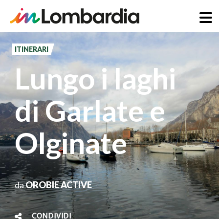
Salta
al
ITINERARI
contenuto
Lungo i laghi
principale
di Garlate e
Olginate
da
OROBIE ACTIVE
CONDIVIDI