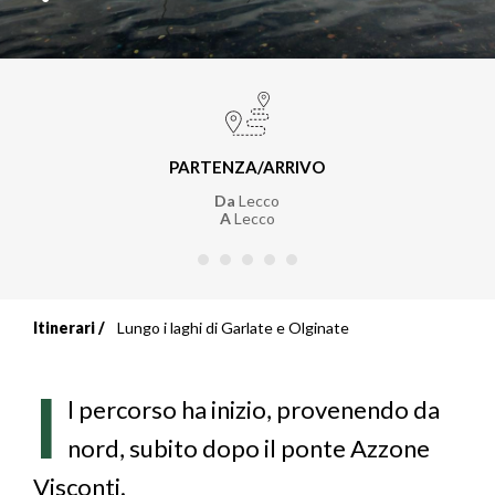
PARTENZA/ARRIVO
Da
Lecco
A
Lecco
Itinerari
Lungo i laghi di Garlate e Olginate
Briciole
di
I
l percorso ha inizio, provenendo da
pane
nord, subito dopo il ponte Azzone
Visconti.