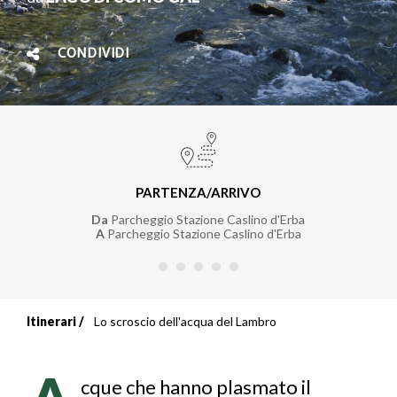
CONDIVIDI
PARTENZA/ARRIVO
Da
Parcheggio Stazione Caslino d'Erba
A
Parcheggio Stazione Caslino d'Erba
Itinerari
Lo scroscio dell'acqua del Lambro
Briciole
di
cque che hanno plasmato il