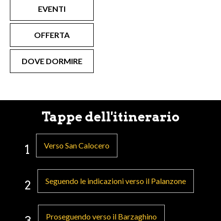
EVENTI
OFFERTA
DOVE DORMIRE
Tappe dell'itinerario
Verso San Calocero
1
Seguendo le indicazioni verso il Palanzone
2
Proseguendo verso il Barzaghino
3