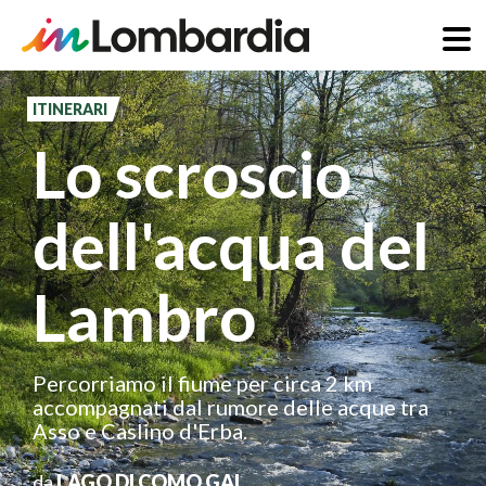
Salta
al
ITINERARI
contenuto
Lo scroscio
principale
dell'acqua del
Lambro
Percorriamo il fiume per circa 2 km
accompagnati dal rumore delle acque tra
Asso e Caslino d'Erba.
da
LAGO DI COMO GAL