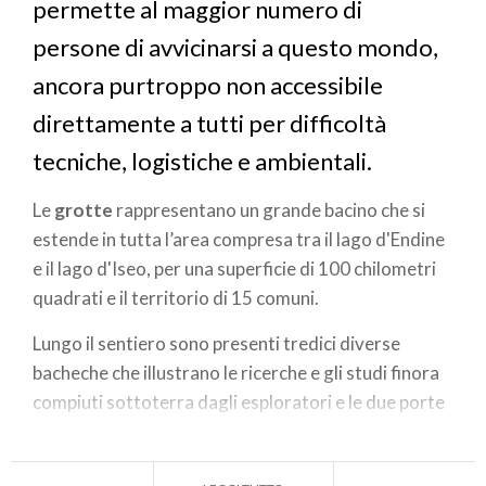
permette al maggior numero di
persone di avvicinarsi a questo mondo,
ancora purtroppo non accessibile
direttamente a tutti per difficoltà
tecniche, logistiche e ambientali.
Le
grotte
rappresentano un grande bacino che si
estende in tutta l’area compresa tra il lago d'Endine
e il lago d'Iseo, per una superficie di 100 chilometri
quadrati e il territorio di 15 comuni.
Lungo il sentiero sono presenti tredici diverse
bacheche che illustrano le ricerche e gli studi finora
compiuti sottoterra dagli esploratori e le due porte
di accesso principali a questo sistema carsico.
In particolare, sono tre gli
itinerari
che compongono