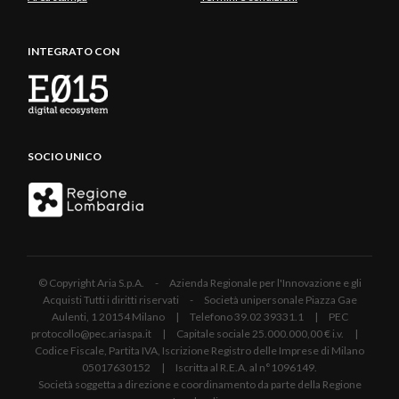
INTEGRATO CON
SOCIO UNICO
© Copyright Aria S.p.A. - Azienda Regionale per l'Innovazione e gli
Acquisti Tutti i diritti riservati - Società unipersonale Piazza Gae
Aulenti, 1 20154 Milano | Telefono 39.02 39331.1 | PEC
protocollo@pec.ariaspa.it | Capitale sociale 25.000.000,00 € i.v. |
Codice Fiscale, Partita IVA, Iscrizione Registro delle Imprese di Milano
05017630152 | Iscritta al R.E.A. al n°1096149.
Società soggetta a direzione e coordinamento da parte della Regione