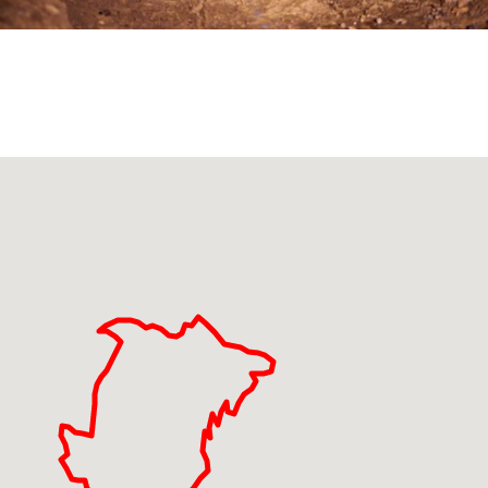
panorami che spaziano dalla valle Cavallina al
Sebino.