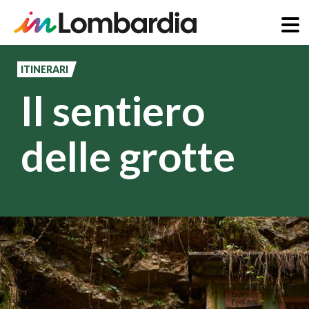
Salta
al
ITINERARI
contenuto
Il sentiero
principale
delle grotte