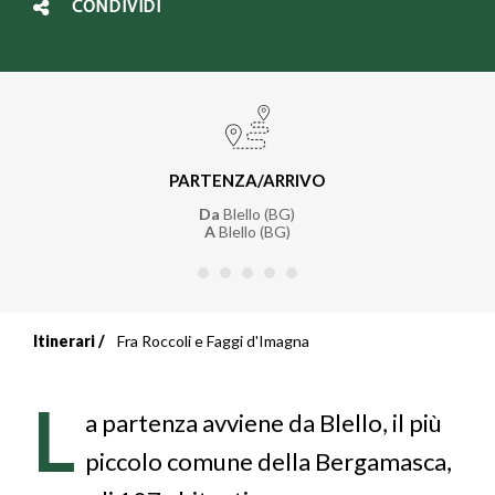
CONDIVIDI
PARTENZA/ARRIVO
Da
Blello (BG)
A
Blello (BG)
Itinerari
Fra Roccoli e Faggi d'Imagna
Briciole
di
L
a partenza avviene da Blello, il più
pane
piccolo comune della Bergamasca,