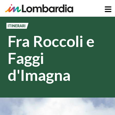
Salta
al
ITINERARI
contenuto
Fra Roccoli e
principale
Faggi
d'Imagna