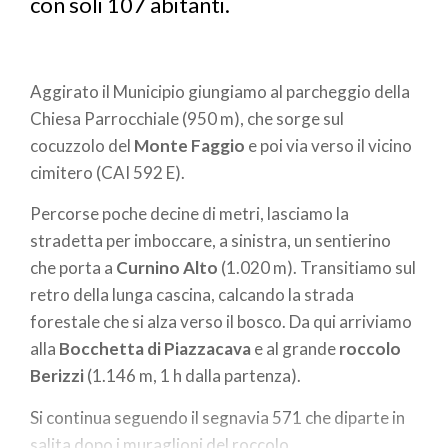
con soli 107 abitanti.
Aggirato il Municipio giungiamo al parcheggio della
Chiesa Parrocchiale (950 m), che sorge sul
cocuzzolo del
Monte Faggio
e poi via verso il vicino
cimitero (CAI 592 E).
Percorse poche decine di metri, lasciamo la
stradetta per imboccare, a sinistra, un sentierino
che porta a
Curnino Alto
(1.020 m). Transitiamo sul
retro della lunga cascina, calcando la strada
forestale che si alza verso il bosco. Da qui arriviamo
alla
Bocchetta di Piazzacava
e al grande
roccolo
Berizzi
(1.146 m, 1 h dalla partenza).
Si continua seguendo il segnavia 571 che diparte in
salita dopo i muraglioni del roccolo.