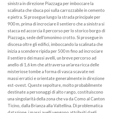
sinistra in direzione Piazzaga per imboccare la
scalinata che sbuca poi sulla carrozzabile in cemento
e pietra. Si prosegue lungo la strada principale per
900 m, prima di incrociare il sentiero che a sinistra si
stacca ed accorcia il percorso per lo storico borgo di
Piazzaga, sede dell’omonimo crotto. Si prosegue in
discesa oltre gli edifici, imboccando la scalinata che
inizia a scendere ripida per 500 m fino ad incrociare
il sentiero dei massi avelli, un breve percorso ad
anello di 1,6 km che attraversa un’area ricca delle
misteriose tombe a forma di vasca scavate nei
massi erratici e orientate generalmente in direzione
est-ovest. Queste sepolture, molto probabilmente
destinate a personaggi di alto rango, costituiscono
una singolarità della zona che va da Como al Canton
Ticino, dalla Brianza alla Valtellina. Di problematica
datazione, i massi avelli vengono attribuiti dagli