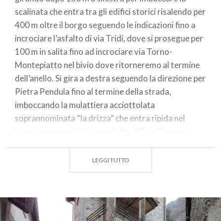
scalinata che entra tra gli edifici storici risalendo per
400 m oltre il borgo seguendo le indicazioni fino a
incrociare l’asfalto di via Tridi, dove si prosegue per
100 m in salita fino ad incrociare via Torno-
Montepiatto nel bivio dove ritorneremo al termine
dell’anello. Si gira a destra seguendo la direzione per
Pietra Pendula fino al termine della strada,
imboccando la mulattiera acciottolata
soprannominata “la drizza” che entra ripida nel
bosco, superando la cappelletta di San Giuseppe
prima di un nuovo bivio. Qui si abbandona la strada
principale imboccando il sentiero che inizia a salire
LEGGI TUTTO
rapidamente a sinistra per guadagnare 250 m di
quota in poco più di 1 km arrivando alle porte del
borgo storico di Montepiatto.