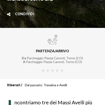
CONDIVIDI
PARTENZA/ARRIVO
Da
Parcheggio Piazza Caronti, Torno (CO)
A
Parcheggio Piazza Caronti, Torno (CO)
Itinerari
Dal passato: Travaina e Avelli
Briciole
di
ncontriamo tre dei Massi Avelli più