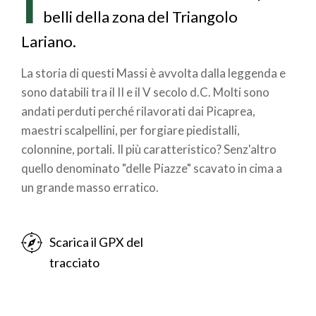
I
pane
belli della zona del Triangolo
Lariano.
La storia di questi Massi è avvolta dalla leggenda e
sono databili tra il II e il V secolo d.C. Molti sono
andati perduti perché rilavorati dai Picaprea,
maestri scalpellini, per forgiare piedistalli,
colonnine, portali. Il più caratteristico? Senz'altro
quello denominato "delle Piazze" scavato in cima a
un grande masso erratico.
Scarica il GPX del
tracciato