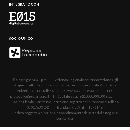
INTEGRATO CON
SOCIO UNICO
© Copyright Aria S.p.A. - Azienda Regionale per l'Innovazione e gli
Acquisti Tutti i diritti riservati - Società unipersonale Piazza Gae
Aulenti, 1 20154 Milano | Telefono 39.02 39331.1 | PEC
protocollo@pec.ariaspa.it | Capitale sociale 25.000.000,00 € i.v. |
Codice Fiscale, Partita IVA, Iscrizione Registro delle Imprese di Milano
05017630152 | Iscritta al R.E.A. al n°1096149.
Società soggetta a direzione e coordinamento da parte della Regione
Lombardia.