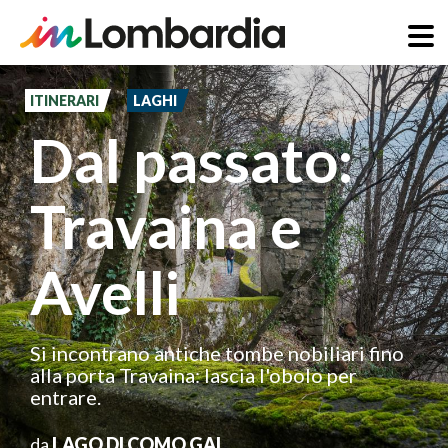
Salta
al
ITINERARI
LAGHI
contenuto
Dal passato:
principale
Travaina e
Avelli
Si incontrano antiche tombe nobiliari fino
alla porta Travaina: lascia l'obolo per
entrare.
da
LAGO DI COMO GAL