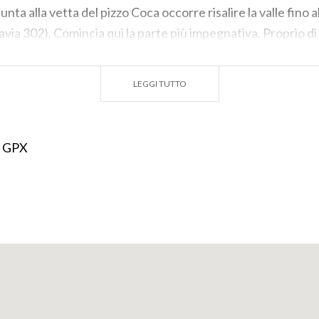
unta alla vetta del pizzo Coca occorre risalire la valle fino
via 302). Comincia qui la parte più impegnativa. Proprio di 
hio d’acqua alpino ci si alza verso destra (segnavia 323), s
 e un canalino con facile arrampicata. Poi un terreno più ag
LEGGI TUTTO
mpegnativa, caratterizza l’itinerario fino alla bocchetta de
aversiamo ora la conca che conduce alla soprastante bocch
m) dove inizia la via alpinistica per l’ascensione al pizzo.
 GPX
ursionisti esperti, con passaggi di difficoltà I e II. Si affro
una trentina di metri. Dopodiché si susseguono tratti di se
ni di roccia. Infine, ancora su sentiero e roccette si guada
GA)