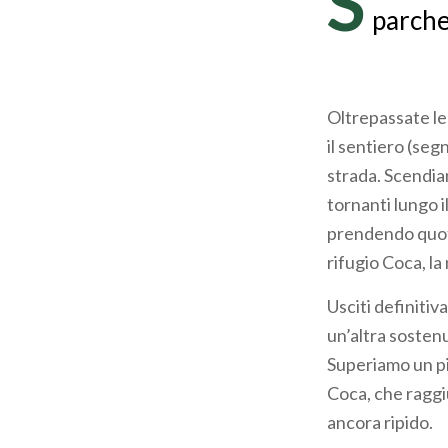
S
parche
Oltrepassate le
il sentiero (seg
strada. Scendiam
tornanti lungo i
prendendo quota
rifugio Coca, la
Usciti definitiv
un’altra sostenu
Superiamo un pic
Coca, che raggi
ancora ripido.