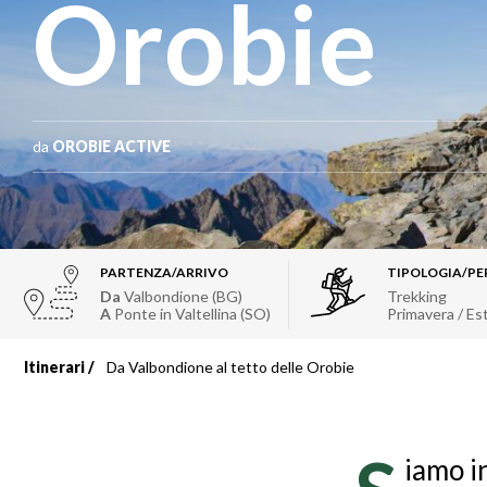
Orobie
da
OROBIE ACTIVE
PARTENZA/ARRIVO
TIPOLOGIA/PE
Da
Valbondione (BG)
Trekking
A
Ponte in Valtellina (SO)
Primavera / Es
Itinerari
Da Valbondione al tetto delle Orobie
Briciole
di
iamo i
pane