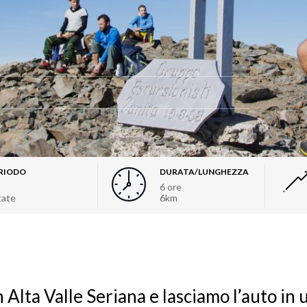
RIODO
DURATA/LUNGHEZZA
6 ore
tate
6km
n Alta Valle Seriana e lasciamo l’auto in 