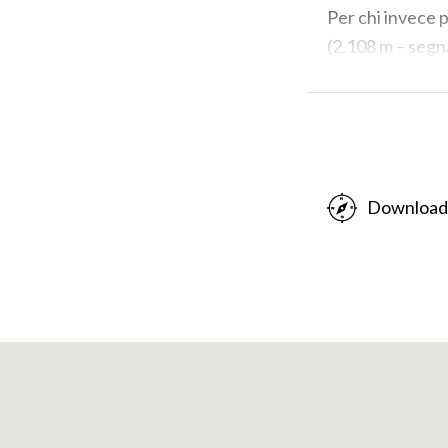
Per chi invece p
(2.108 m – segna
bellissimo specc
ripida pietraia
dalla pendenza i
(2.670 m). Attr
Camoscio (2.719 
Download
Soltanto per esc
camino di circa 
roccette e grado
vetta (3.050 m).
(PH: MATTEO ZAN