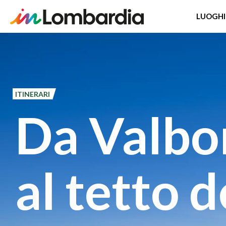
LUOGHI
Salta
al
contenuto
principale
ITINERARI
Da Valbo
al tetto d