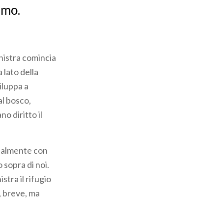
amo.
inistra comincia
 lato della
iluppa a
al bosco,
o diritto il
zialmente con
 sopra di noi.
stra il rifugio
, breve, ma