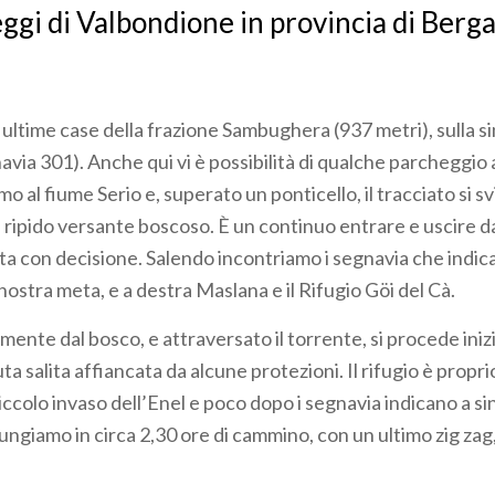
ggi di Valbondione in provincia di Berg
 ultime case della frazione Sambughera (937 metri), sulla s
navia 301). Anche qui vi è possibilità di qualche parcheggio a
o al fiume Serio e, superato un ponticello, il tracciato si sv
l ripido versante boscoso. È un continuo entrare e uscire d
 con decisione. Salendo incontriamo i segnavia che indican
 nostra meta, e a destra Maslana e il Rifugio Göi del Cà.
amente dal bosco, e attraversato il torrente, si procede ini
ta salita affiancata da alcune protezioni. Il rifugio è proprio
colo invaso dell’Enel e poco dopo i segnavia indicano a sini
ungiamo in circa 2,30 ore di cammino, con un ultimo zig zag