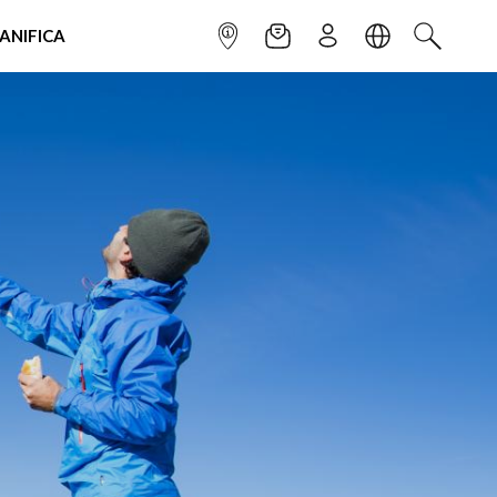
IANIFICA
INFOPOINT
NEWSLETTER
ISCRIVITI
LINGUA
CERCA