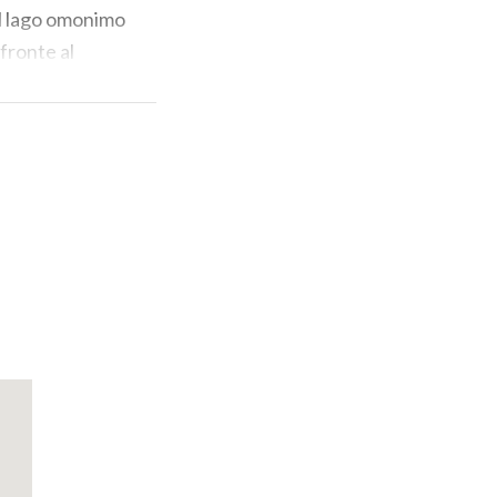
 al lago omonimo
fronte al
uperando la
evole, ma sempre
l Polledrino
etta del
nta subito un
ntiero e
gna la croce di