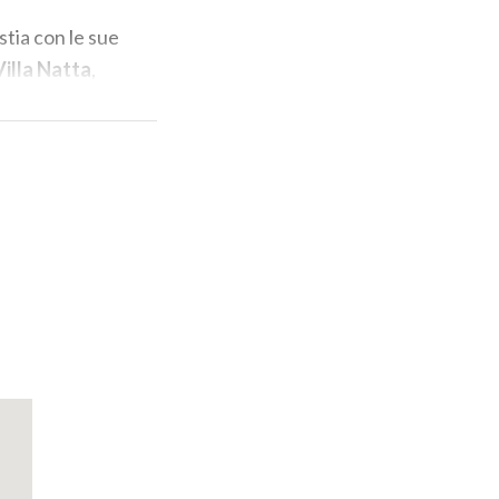
stia con le sue
Villa Natta
,
targa a lui
o c’è la chiesa
nto di
Lorenzo
rno” osserva
otete seguire la
e lungo i
onfo
 ulivi,
an Rocco, dove
 più stretta.
imo santuario.