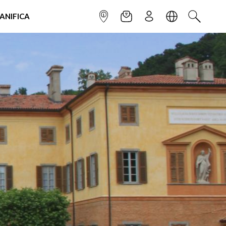
IANIFICA
INFOPOINT
NEWSLETTER
ISCRIVITI
LINGUA
CERCA