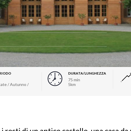
RIODO
DURATA/LUNGHEZZA
75 min
tate / Autunno /
5km