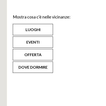
 seicentesca
e Pietro
Mostra cosa c'è nelle vicinanze:
pold Pollack
in
ti potete
LUOGHI
nea numero 10,
EVENTI
OFFERTA
DOVE DORMIRE