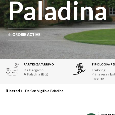
Paladina
da
OROBIE ACTIVE
PARTENZA/ARRIVO
TIPOLOGIA/PE
Da
Bergamo
Trekking
A
Paladina (BG)
Primavera / Es
Inverno
Itinerari
Da San Vigilio a Paladina
Briciole
di