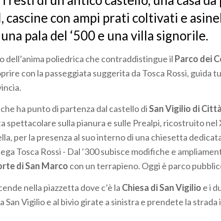
 i resti di un antico castello, una casa d
 cascine con ampi prati coltivati e asinel
una pala del ‘500 e una villa signorile.
 dell’anima poliedrica che contraddistingue il
Parco dei C
rire con la passeggiata suggerita da Tosca Rossi, guida tur
incia.
he ha punto di partenza dal castello di
San Vigilio di Citt
 spettacolare sulla pianura e sulle Prealpi, ricostruito nel 
la, per la presenza al suo interno di una chiesetta dedicat
ega Tosca Rossi - Dal ‘300 subisce modifiche e ampliamenti
orte di San Marco
con un terrapieno. Oggi è parco pubblic
scende nella piazzetta dove c’è la
Chiesa di San Vigilio
e i d
San Vigilio e al bivio girate a sinistra e prendete la strada 