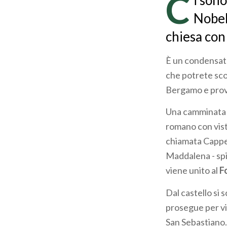
C
i sono
pane
Nobel,
chiesa con 
È un condensato
che potrete scop
Bergamo e prov
Una camminata c
romano con vista
chiamata Cappel
Maddalena - spi
viene unito al
F
Dal castello si 
prosegue per via 
San Sebastiano.