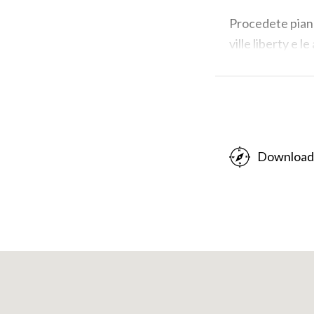
Procedete piano 
ville liberty e 
dove visse il pre
dedicata), una m
omonima “che al 
Lotto
nella chi
Rossi.
Download
La strada è semp
strada principal
muretti a secco, 
dell’agricoltura
melograni, frutt
d’estate c’è la 
Proseguite e vi