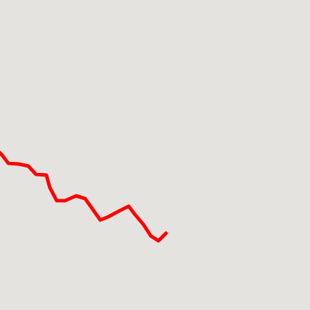
ppa un piacevole sentiero ciclopedonale che vi conduce alla
gliardi
, ampliata e modificata nel 1798 su incarico del Cont
icolare interesse il giardino, progettato dall’architetto
Leo
ca. Da qui potete percorrere il sentiero a ritroso, altrimen
us Atb. Da Paladina, nelle vicinanze della villa, passa la li
mo.
PESENTI AGLIARDI - CONTIAGLIARDI.IT