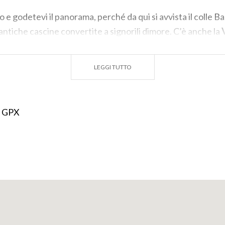
e godetevi il panorama, perché da qui si avvista il colle Ba
le antiche cascine convertite a signorili dimore. C’è anche la
mio Nobel Giulio Natta, al civico 9 (sopra il cancello c’è una 
agnifica terrazza sui colli e la pianura. In via San Sebastian
LEGGI TUTTO
suo interno ha una bella pala di anonimo che ricorda il dipi
esa di Santo Spirito e un affresco di San Sebastiano all’este
 GPX
re in discesa, percorretela fino al bivio con via Fontana. P
e o scendere lungo la ripida gradinata. Seguite le dolci curv
pieni di vita, con ciuffi d’erba, lavande, melograni. E’ il tri
 tipica dei
Colli di Bergamo
, con i terreni terrazzati, ricchi di
eti e verzure. Sulla vostra destra troverete la Chiesa di S
tradizionale sagra. Scendete ancora, lungo la strada che si fa
 troverete su via Madonna della Castagna, diretti all’omon