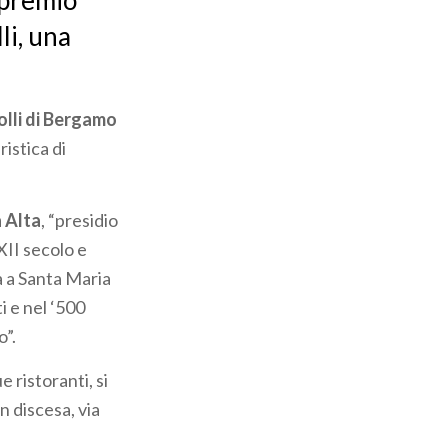
a premio
li, una
olli di Bergamo
istica di
à Alta
, “presidio
XII secolo e
a a Santa Maria
 e nel ‘500
o”.
ue ristoranti, si
in discesa, via