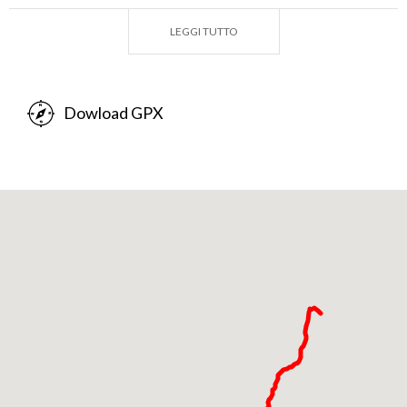
anche raggiungere Salò da Brescia, costeggiando le
Prealpi Bresciane.
LEGGI TUTTO
Caratteristiche del percorso
Fondo stradale: asfalto
Dowload GPX
Dislivello positivo totale: 150 m
Grado di difficoltà: per tutti, ma attenzione ai
passaggi in galleria; usate una bici dotata di faretti!