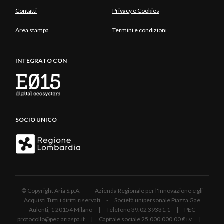
Contatti
Privacy e Cookies
Area stampa
Termini e condizioni
INTEGRATO CON
SOCIO UNICO
© Copyright Aria S.p.A. - Azienda Regionale per l'Innovazione e gli
Acquisti Tutti i diritti riservati - Società unipersonale Piazza Gae
Aulenti, 1 20154 Milano | Telefono 39.02 39331.1 | PEC
protocollo@pec.ariaspa.it | Capitale sociale 25.000.000,00 € i.v. |