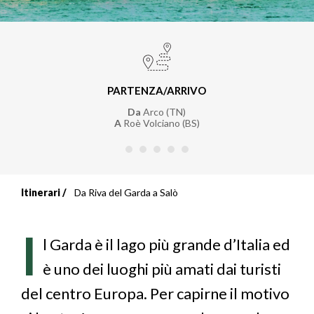
PARTENZA/ARRIVO
Da
Arco (TN)
A
Roè Volciano (BS)
Itinerari
Da Riva del Garda a Salò
Briciole
di
I
l Garda è il lago più grande d’Italia ed
pane
è uno dei luoghi più amati dai turisti
del centro Europa. Per capirne il motivo