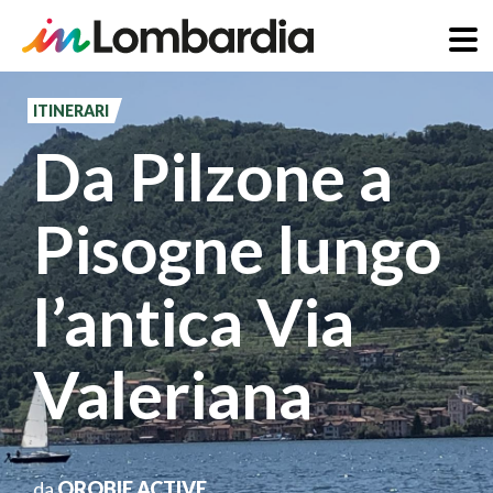
Salta
al
ITINERARI
contenuto
Da Pilzone a
principale
Pisogne lungo
l’antica Via
Valeriana
da
OROBIE ACTIVE