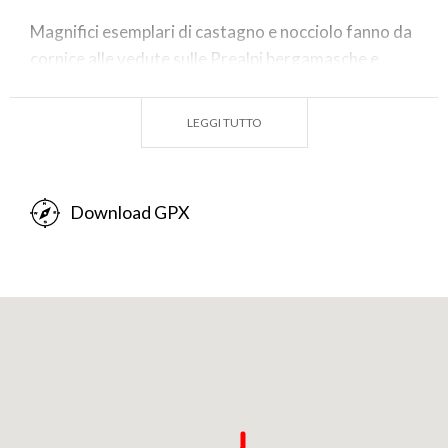
Magnifici esemplari di castagno e nocciolo fanno da
cornice alle vedute sulle Prealpi bergamasche e
sull'isola lacustre più grande d'Europa,
Monte Isola
,
che ci accompagna visivamente per gran parte
LEGGI TUTTO
dell'Antica Strada con il suo Santuario che domina
dall’alto.
Esemplari di carpino nero e roverella compongono
Download GPX
prevalentemente i tratti boschivi del percorso, che
si alternano con altri che attraversano piccoli centri
abitati come quello di Gazzane, con case di recente
costruzione, che si mescolano con vecchi edifici
rurali realizzati con le variegate pietre trasportate
sin qui durante le glaciazioni e grazie alle quali è
possibile leggere l'articolata storia geologica di
tutta la
Valcamonica
.