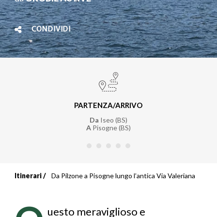
CONDIVIDI
PARTENZA/ARRIVO
Da
Iseo (BS)
A
Pisogne (BS)
Itinerari
Da Pilzone a Pisogne lungo l’antica Via Valeriana
Briciole
di
uesto meraviglioso e