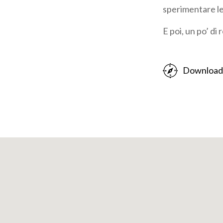
sperimentare le 
E poi, un po’ di 
Download