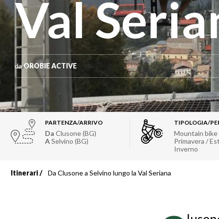
Val Seria
da
OROBIE ACTIVE
PARTENZA/ARRIVO
TIPOLOGIA/PE
Da
Clusone (BG)
Mountain bike
A
Selvino (BG)
Primavera / Es
Inverno
Itinerari
Da Clusone a Selvino lungo la Val Seriana
Briciole
di