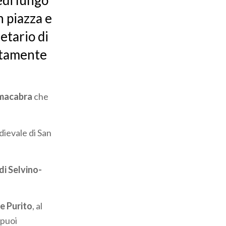
edi lungo
n piazza e
etario di
ttamente
macabra
che
dievale di San
di Selvino-
 Purito
, al
 puoi