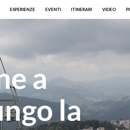
ESPERIENZE
EVENTI
ITINERARI
VIDEO
P
ne a
ungo la