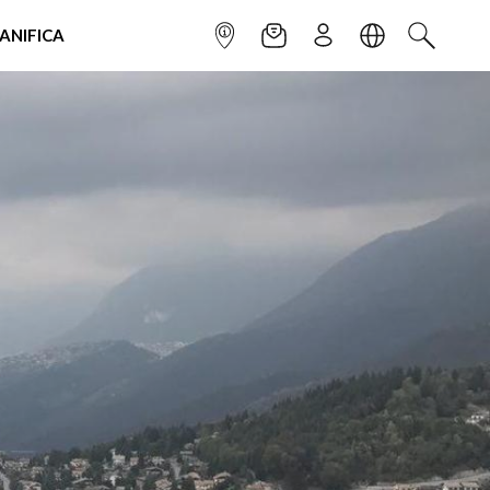
IANIFICA
INFOPOINT
NEWSLETTER
ISCRIVITI
LINGUA
CERCA