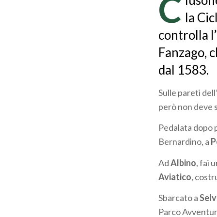
C
lusone
pane
la Cic
controlla l
Fanzago, c
dal 1583.
Sulle pareti dell
però non deve s
Pedalata dopo pe
Bernardino, a
P
Ad
Albino
, fai 
Aviatico
, costr
Sbarcato a
Selv
Parco Avventura: