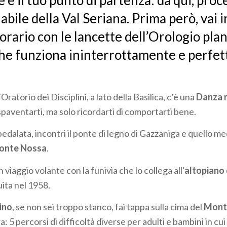
 è il tuo punto di partenza: da qui, proc
labile della Val Seriana. Prima però, vai i
’orario con le lancette dell’Orologio plan
he funziona ininterrottamente e perfe
’Oratorio dei Disciplini, a lato della Basilica, c’è una
Danza 
paventarti, ma solo ricordarti di comportarti bene.
dalata, incontri il ponte di legno di Gazzaniga e quello me
onte Nossa
.
un viaggio volante con la funivia che lo collega all'
altopiano 
uita nel 1958.
ino
, se non sei troppo stanco, fai tappa sulla cima del
Monte
 5 percorsi di difficoltà diverse per adulti e bambini in cui