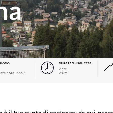
na
RIODO
DURATA/LUNGHEZZA
2 ore
tate / Autunno /
28km