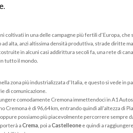
e.
ni coltivati in una delle campagne più fertili d’Europa, ch
 ad alta, anzi altissima densità produttiva, strade diritte m
struite in alcuni casi addirittura secoli fa, una rete di canal
in tutto il mondo.
ella zona più industrializzata d’Italia, e questo si vede in p
rie di comunicazione.
ungere comodamente Cremona immettendoci in A1 Autostr
ano Cremona è di 96,64 km, entrando quindi all’altezza di Pi
; oppure possiamo più piacevolmente percorrere sempre da
 porterà a
Crema
, poi a
Castelleone
e quindi a raggiunger