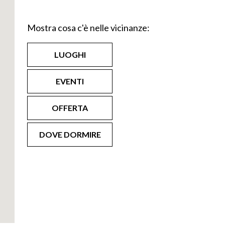
ori da Soncino.
Mostra cosa c'è nelle vicinanze:
rrazzo, uno dei
500 anni fa e che
LUOGHI
le di pensiero:
ona…ma il detto
EVENTI
 è solo
ace di colorare
OFFERTA
 e bolliti. Non a
lto senapata (e
DOVE DORMIRE
 a Cremona;
edi.
cato nella