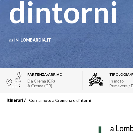
dintorni
da
IN-LOMBARDIA.IT
PARTENZA/ARRIVO
TIPOLOGIA/
Da
Crema (CR)
In moto
A
Crema (CR)
Primavera / 
Itinerari
Con la moto a Cremona e dintorni
Briciole
di
a Lomb
pane