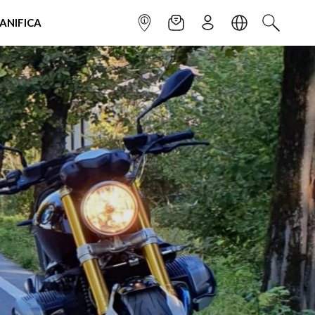
IANIFICA
INFOPOINT
NEWSLETTER
ISCRIVITI
LINGUA
CERCA