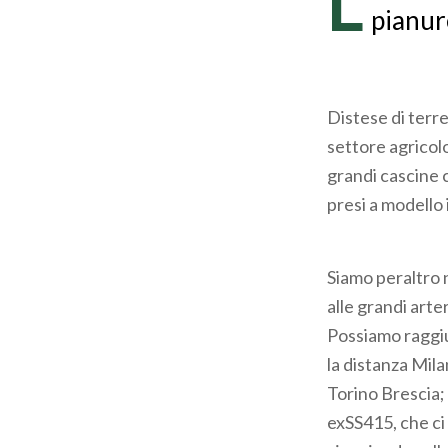
L
pianur
Distese di terre
settore agricolo
grandi cascine co
presi a modello 
Siamo peraltro n
alle grandi arte
Possiamo raggi
la distanza Mil
Torino Brescia
exSS415, che ci