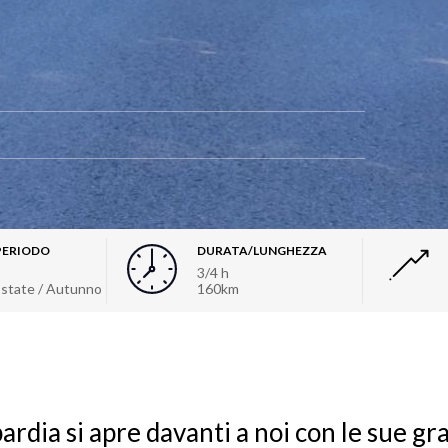
PERIODO
DURATA/LUNGHEZZA
3/4 h
Estate / Autunno
160km
ardia si apre davanti a noi con le sue gr