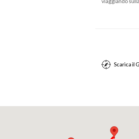
viaggiando sulla
Crema è una ant
medioevale ed ad
di monumenti inte
contenuti di
ww
civile e religio
Scarica il
interessanti da 
cremonese.
Un poco fuori d
fortificato e c
nell’imponente 
l’impronta urba
visita con anne
Puntiamo a ques