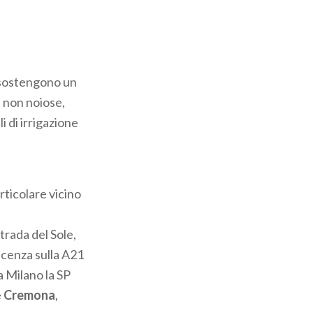
e sostengono un
a non noiose,
i di irrigazione
articolare vicino
ada del Sole,
acenza sulla A21
 Milano la SP
e
Cremona
,