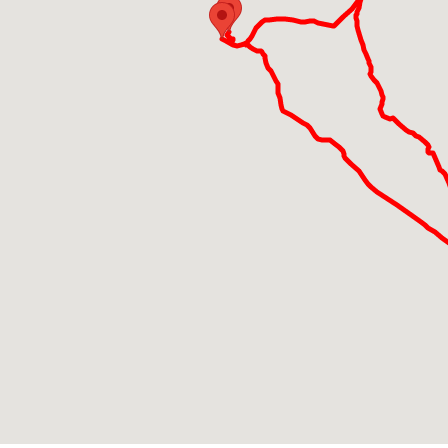
A21, oppure da 
Cremona è defini
campanili (in co
poi è diventato 
qualcuno dice s
popolare non si
torrone, la Mos
dei vividi colori
tutti piace, ma
le varietà più p
Dopo questa ve
parcheggiamo la
Come ogni città,