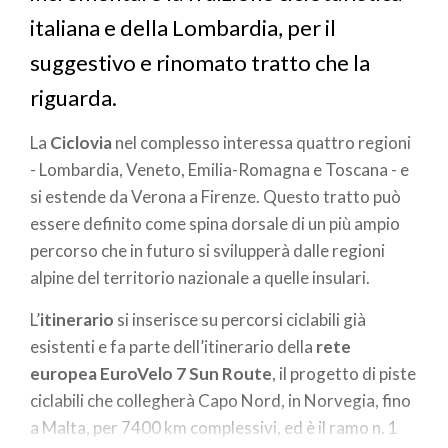
italiana e della Lombardia, per il
suggestivo e rinomato tratto che la
riguarda.
La
Ciclovia
nel complesso interessa quattro regioni
- Lombardia, Veneto, Emilia-Romagna e Toscana - e
si estende da Verona a Firenze. Questo tratto può
essere definito come spina dorsale di un più ampio
percorso che in futuro si svilupperà dalle regioni
alpine del territorio nazionale a quelle insulari.
L’
itinerario
si inserisce su percorsi ciclabili già
esistenti e fa parte dell’itinerario della
rete
europea EuroVelo 7 Sun Route
, il progetto di piste
ciclabili che collegherà Capo Nord, in Norvegia, fino
a Malta, per 7400 km complessivi, ed è il ramo n. 1