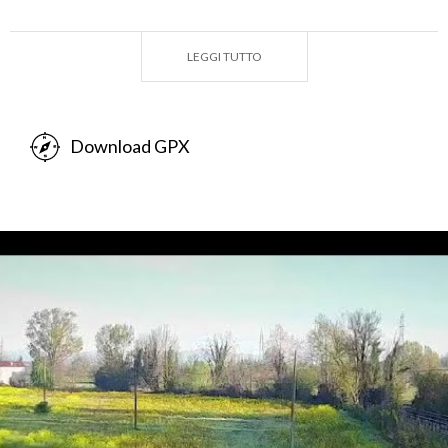
della rete nazionale BicItalia.
E’ chiaro quindi come la
Ciclovia del Sole
è
LEGGI TUTTO
un’occasione unica in Italia per realizzare e fruire di
un
itinerario cicloturistico
che, attraverso il
connubio delle qualità dei luoghi attraversati,
Download GPX
dell’offerta storico-culturale e paesaggistica, si
propone sul mercato cicloturistico, valorizzando e
apportando importanti benefici ai territori
attraversati.
CICLOVIA DEL SOLE #INLOMBARDIA
Per quanto riguarda il
tratto lombardo
, questo
insiste in particolare sul territorio della
provincia di
Mantova
, dal confine con il Veneto nel Comune di
Monzambano fino al confine con l’Emilia-Romagna
nel Comune di Moglia, per una lunghezza di circa 90