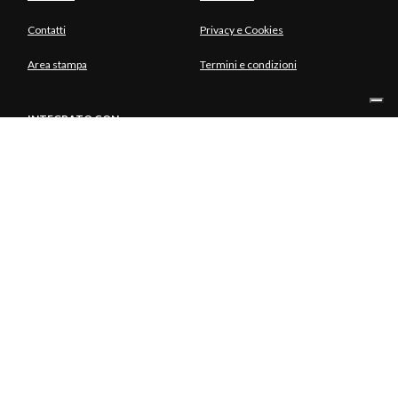
Contatti
Privacy e Cookies
Area stampa
Termini e condizioni
INTEGRATO CON
SOCIO UNICO
© Copyright Aria S.p.A. - Azienda Regionale per l'Innovazione e gli
Acquisti Tutti i diritti riservati - Società unipersonale Piazza Gae
Aulenti, 1 20154 Milano | Telefono 39.02 39331.1 | PEC