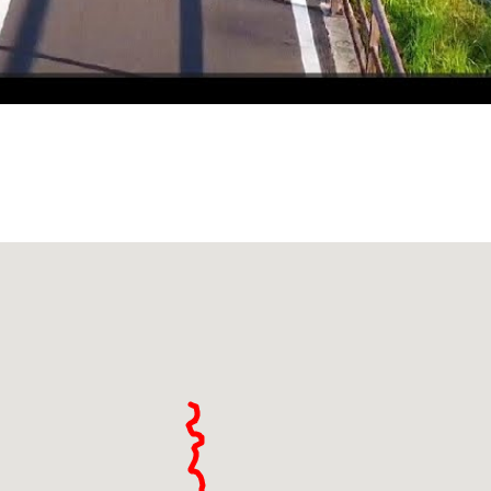
Mettendosi in sella nel Comune di
Ponti sul Mincio
,
si seguono le sponde del
fiume Mincio
, per un breve
tratto e, dopo
Mozambano
, si abbandona il
territorio lombardo per proseguire in quello veneto.
Si rientra poi in Lombardia a
Volta Mantovana
.
La via ciclabile, in parte, è immersa nel verde del
Parco del Mincio
e regala a chi lo percorre un
rilassante paesaggio fluviale della campagna
agricola. All’altezza dell’abitato di
Pozzolo
(frazione di Marmirolo)
si abbandona il fiume e si
costeggia il canale scaricatore Pozzolo-Maglio, fino
a ricongiungersi al canale scaricatore Diversivo-
Mincio.
Non ci si accorge quasi neanche dell’arrivo a
Mantova
, se non fosse per la passerella situata