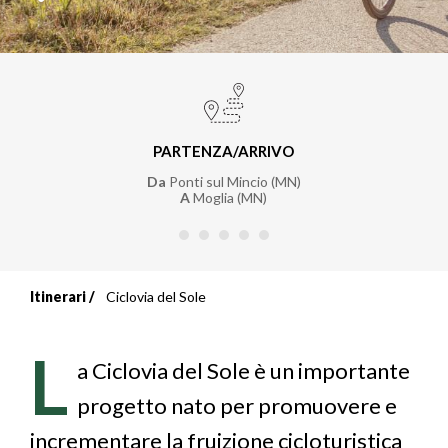
PARTENZA/ARRIVO
Da
Ponti sul Mincio (MN)
A
Moglia (MN)
Itinerari
Ciclovia del Sole
Briciole
di
L
a Ciclovia del Sole è un importante
pane
progetto nato per promuovere e
incrementare la fruizione cicloturistica