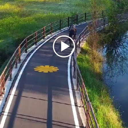
km (101 se si comprendono anche i tratti che
entrano ed escono dal Veneto), sviluppandosi su
larga parte all’interno del
Parco del Mincio
.
Il percorso, in
Lombardia
, attraversa nello specifico
i seguenti
comuni
: Monzambano, Ponti sul Mincio,
Goito, Marmirolo, Porto Mantovano, Mantova,
Borgo Virgilio, Bagnolo San Vito, San Benedetto Po,
Moglia.
Il tratto lombardo della
Ciclovia del Sole
è in
connessione diretta con altri due importanti
ciclovie. Infatti interseca in Veneto, a Peschiera del
Garda, la
Ciclovia del Garda
che prosegue in
territorio lombardo da Sirmione a Gardone Riviera
e a San Benedetto Po la
Ciclovia VENTO
, che
collegherà Venezia a Torino.