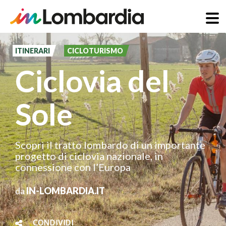
Salta
al
ITINERARI
CICLOTURISMO
contenuto
Ciclovia del
principale
Sole
Scopri il tratto lombardo di un importante
progetto di ciclovia nazionale, in
connessione con l’Europa
da
IN-LOMBARDIA.IT
CONDIVIDI