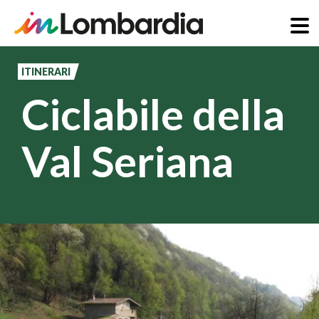
Salta
al
ITINERARI
contenuto
Ciclabile della
principale
Val Seriana