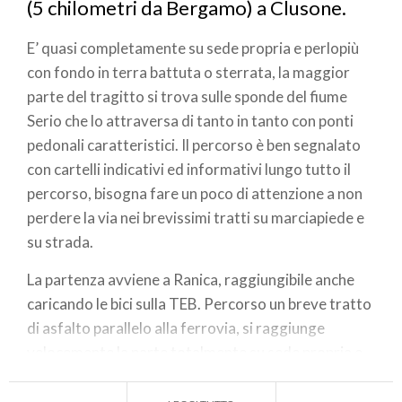
(5 chilometri da Bergamo) a Clusone.
E’ quasi completamente su sede propria e perlopiù
con fondo in terra battuta o sterrata, la maggior
parte del tragitto si trova sulle sponde del fiume
Serio che lo attraversa di tanto in tanto con ponti
pedonali caratteristici. Il percorso è ben segnalato
con cartelli indicativi ed informativi lungo tutto il
percorso, bisogna fare un poco di attenzione a non
perdere la via nei brevissimi tratti su marciapiede e
su strada.
La partenza avviene a Ranica, raggiungibile anche
caricando le bici sulla TEB. Percorso un breve tratto
di asfalto parallelo alla ferrovia, si raggiunge
velocemente la parte totalmente su sede propria e
sterrata.
Dopo Albino si attraversa un parco e si affianca la