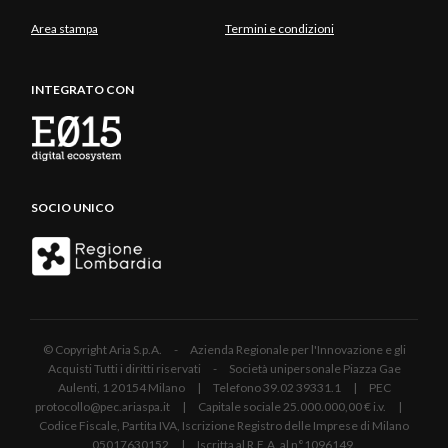
Area stampa
Termini e condizioni
INTEGRATO CON
SOCIO UNICO
© Copyright Aria S.p.A. - Azienda Regionale per l'Innovazione e gli
Acquisti Tutti i diritti riservati - Società unipersonale Piazza Gae
Aulenti, 1 20154 Milano | Telefono 39.02 39331.1 | PEC
protocollo@pec.ariaspa.it | Capitale sociale 25.000.000,00 € i.v. |
Codice Fiscale, Partita IVA, Iscrizione Registro delle Imprese di Milano
05017630152 | Iscritta al R.E.A. al n°1096149.