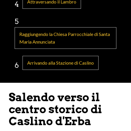
Attraversando il Lambro
4
5
Raggiungendo la Chiesa Parrocchiale di Santa
Maria Annunciata
Arrivando alla Stazione di Caslino
6
Salendo verso il
centro storico di
Caslino d'Erba