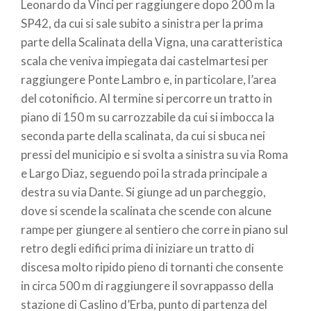
Leonardo da Vinci per raggiungere dopo 200 m la
SP42, da cui si sale subito a sinistra per la prima
parte della Scalinata della Vigna, una caratteristica
scala che veniva impiegata dai castelmartesi per
raggiungere Ponte Lambro e, in particolare, l’area
del cotonificio. Al termine si percorre un tratto in
piano di 150 m su carrozzabile da cui si imbocca la
seconda parte della s
calinata, da cui si sbuca nei
pressi del municipio e si svolta a sinistra su via Roma
e Largo Diaz, seguendo poi la strada principale a
destra su via Dante. Si giunge ad un parcheggio,
dove si scende la scalinata che scende con alcune
rampe per giungere al sentiero che corre in piano sul
retro degli edifici prima di iniziare un tratto di
discesa molto ripido pieno di tornanti che consente
in circa 500 m di raggiungere il sovrappasso della
stazione di Caslino d’Erba, punto di partenza del