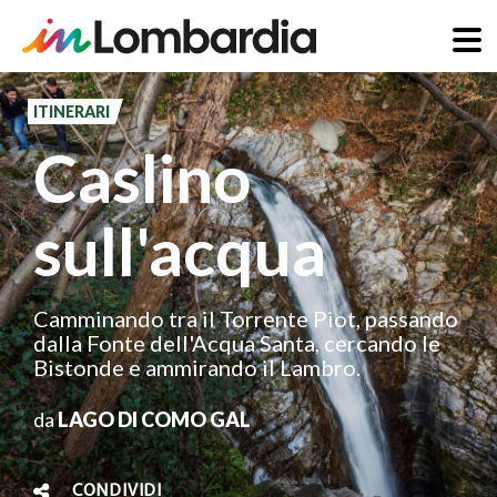
Salta
al
ITINERARI
contenuto
Caslino
principale
sull'acqua
Camminando tra il Torrente Piot, passando
dalla Fonte dell'Acqua Santa, cercando le
Bistonde e ammirando il Lambro.
da
LAGO DI COMO GAL
CONDIVIDI