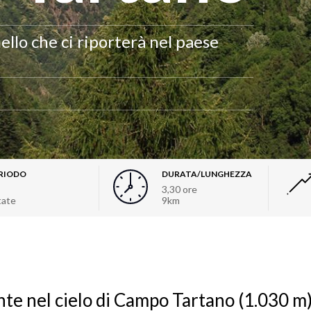
nello che ci riporterà nel paese
RIODO
DURATA/LUNGHEZZA
3,30 ore
tate
9km
nte nel cielo di Campo Tartano (1.030 m)