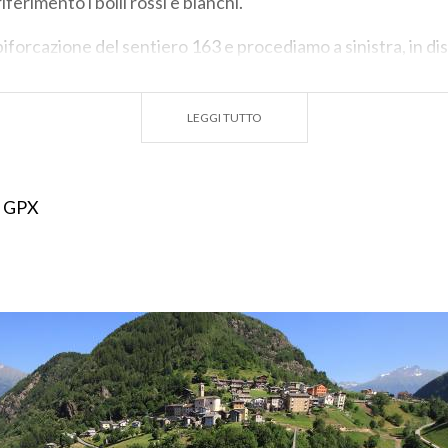
erimento i bolli rossi e bianchi.
iforcazione del sentiero 163 e procediamo a sinistra, in di
o alla Corna e, con altri 15 minuti, all’omonimo ponte. È in 
o. Sul lato opposto il sentiero sale tra gli alberi. Raggiungia
LEGGI TUTTO
della
Valle Tartano
e, lungo la carrozzabile, facciamo rito
 al Ponte di Vicima, sulla valle omonima. Proseguiamo sulla
 agricola, nei pressi della frazione Cosaggio.
 GPX
iamo a destra della
contrada Furfulera
. Siamo ormai alla fi
timo ponte, quello de la Pisaferia. Poco oltre, a Campo Tart
NOLINI