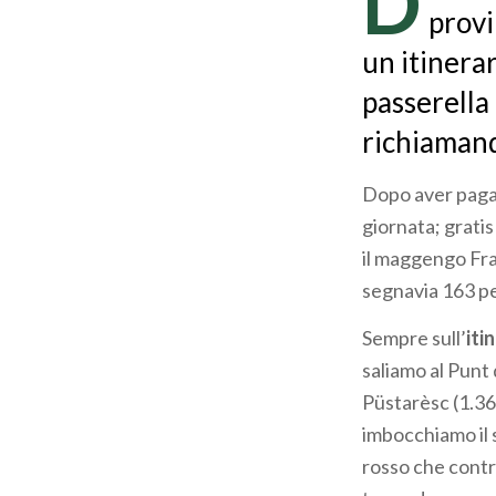
D
provi
un itinerar
passerella
richiamando
Dopo aver pagat
giornata; gratis
il maggengo Fra
segnavia 163 per
Sempre sull’
iti
saliamo al Punt 
Püstarèsc (1.367
imbocchiamo il 
rosso che contr