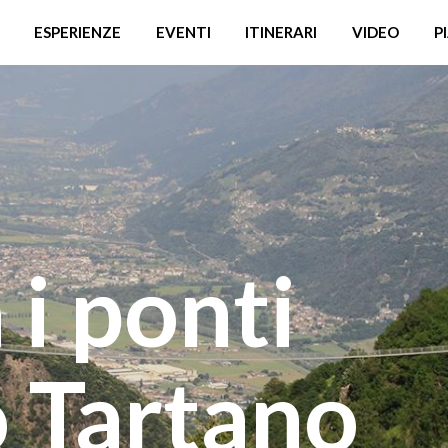
ESPERIENZE
EVENTI
ITINERARI
VIDEO
P
 i ponti
 Tartano