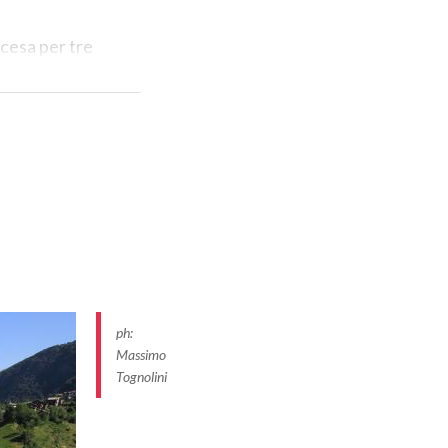
scesa per tre
legno, sostenuto
mo la strada
rno a Campo
 strada che
ne dell’anello:
ano, c’è la
ph:
Massimo
Tognolini