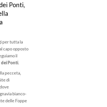
dei Ponti,
ella
a
i per tutta la
dal capo opposto
eguiamo il
 dei Ponti
.
lla pecceta,
ite di
 dove
egnavia bianco-
ite delle Foppe