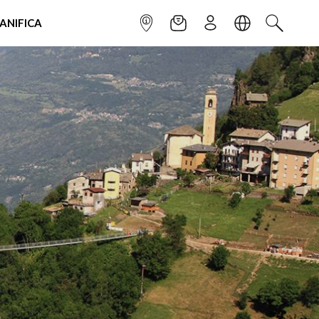
IANIFICA
INFOPOINT
NEWSLETTER
ISCRIVITI
LINGUA
CERCA