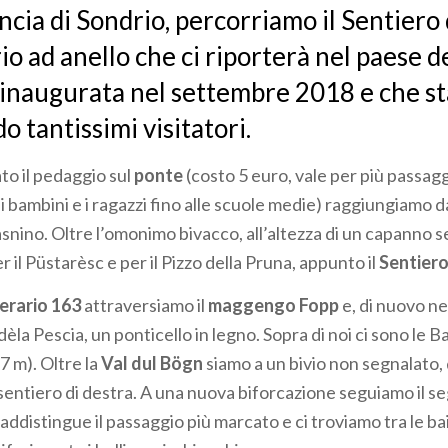
ncia di Sondrio, percorriamo il Sentiero 
io ad anello che ci riporterà nel paese d
 inaugurata nel settembre 2018 e che st
 tantissimi visitatori.
o il pedaggio sul
ponte
(costo 5 euro, vale per più passagg
 i bambini e i ragazzi fino alle scuole medie) raggiungiamo 
snino. Oltre l’omonimo bivacco, all’altezza di un capanno s
 il Püstarèsc e per il Pizzo della Pruna, appunto il
Sentiero
nerario 163
attraversiamo il
maggengo Fopp
e, di nuovo ne
dèla Pescia, un ponticello in legno. Sopra di noi ci sono le Ba
 m). Oltre la
Val dul Bögn
siamo a un bivio non segnalato,
sentiero di destra. A una nuova biforcazione seguiamo il s
addistingue il passaggio più marcato e ci troviamo tra le ba