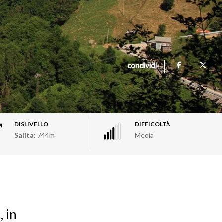
condividi
DISLIVELLO
DIFFICOLTÀ
Salita:
744m
Media
, in