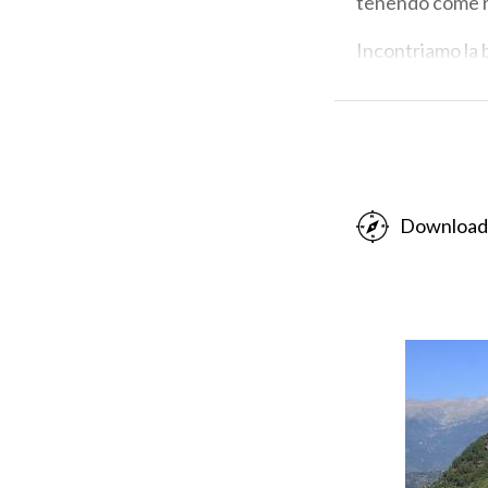
tenendo come rif
Incontriamo la b
quarti d’ora fin
da funi in acciai
provinciale 11 
Tartano. Eccoci
tocca un’azienda
Download
Poco oltre pass
incontriamo l’ul
nostra meta.
-
PH: MASSIMO TOG