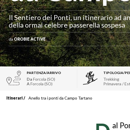
Il Sentiero dei Ponti, un itinerario ad a
della ormai celebre passerella sospesa
da
OROBIE ACTIVE
PARTENZA/ARRIVO
TIPOLOGIA/PE
Da
Forcola (SO)
Trekking
A
Forcola (SO)
Primavera / Es
Itinerari
Anello tra i ponti da Campo Tartano
Briciole
di
al Po
pane