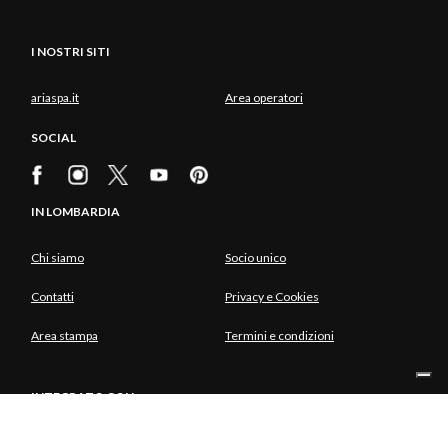
I NOSTRI SITI
ariaspa.it
Area operatori
SOCIAL
IN LOMBARDIA
Chi siamo
Socio unico
Contatti
Privacy e Cookies
Area stampa
Termini e condizioni
INTEGRATO CON