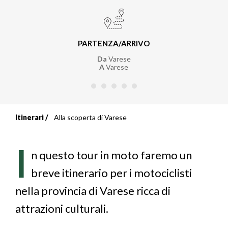
PARTENZA/ARRIVO
Da
Varese
A
Varese
Itinerari
Alla scoperta di Varese
Briciole
di
I
n questo tour in moto faremo un
pane
breve itinerario per i motociclisti
nella provincia di Varese ricca di
attrazioni culturali.