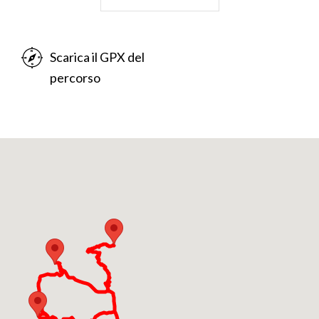
iniziarono nel novembre del 1604, ma la Fabbrica del
Santissimo Rosario fu ufficialmente inaugurata il 25
marzo 1605. L'ideazione della
Via Sacra
, ad opera
Scarica il GPX del
del padre cappuccino
Giambattista Aguggiari
,
percorso
permetteva di offrire ai pellegrini un percorso
strutturato che, oltre ad alleviare la fatica della
salita, prima condotta lungo sentieri disagevoli,
consentiva di giungere al santuario con buoni frutti
spirituali.
Parlando del Sacro Monte non ci si può dimenticare
dello scenario naturalistico che lo circonda.
Collocato su una collina alle spalle di Varese, nelle
belle giornate si può ammirare buona parte della
Pianura Padana e le montagne lombarde fino a
quelle della bergamasca e della Valtellina.