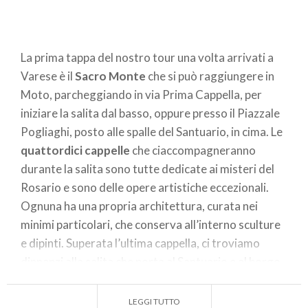
La prima tappa del nostro tour una volta arrivati a
Varese è il
Sacro Monte
che si può raggiungere in
Moto, parcheggiando in via Prima Cappella, per
iniziare la salita dal basso, oppure presso il Piazzale
Pogliaghi, posto alle spalle del Santuario, in cima. Le
quattordici cappelle
che ciaccompagneranno
durante la salita sono tutte dedicate ai misteri del
Rosario e sono delle opere artistiche eccezionali.
Ognuna ha una propria architettura, curata nei
minimi particolari, che conserva all’interno sculture
e dipinti. Superata l’ultima cappella, ci troviamo
dinnanzi alla salita che porta al Santuario e al borgo
di Santa Maria del Monte. I lavori per la costruzione
del Viale delle Cappelle del Sacro Monte di Varese
LEGGI TUTTO