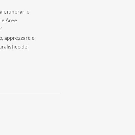
i, itinerari e
i e Aree
'
po, apprezzare e
uralistico del