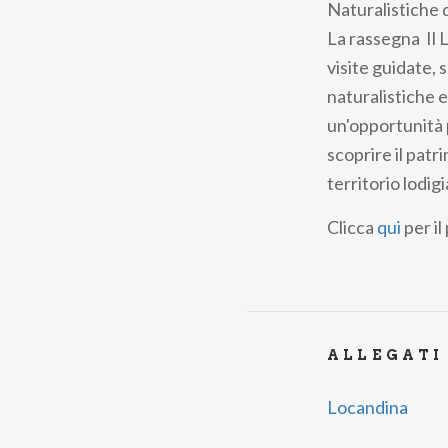
Naturalistiche 
La rassegna Il Lo
visite guidate, 
naturalistiche e 
un'opportunità p
scoprire il patr
territorio lodi
Clicca
qui
per i
ALLEGATI
Locandina