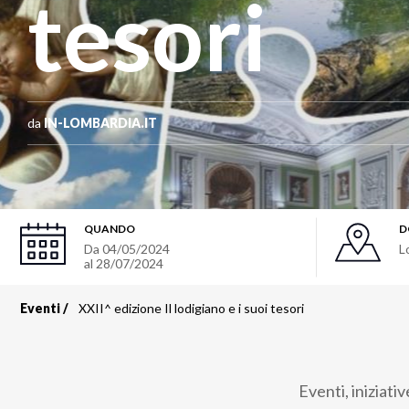
tesori
da
IN-LOMBARDIA.IT
QUANDO
D
Da
04/05/2024
L
al
28/07/2024
Eventi
XXII^ edizione Il lodigiano e i suoi tesori
Briciole
di
Eventi, iniziativ
pane