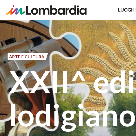
LUOGHI
Salta
al
contenuto
principale
ARTE E CULTURA
XXII^ edi
lodigiano 