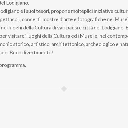
del Lodigiano.
digiano e i suoi tesori, propone molteplici iniziative cultural
spettacoli, concerti, mostre d’arte e fotografiche nei Muse
nei luoghi della Cultura di vari paesi e città del Lodigiano. E
er visitare i luoghi della Cultura ed i Musei e, nel contem
imonio storico, artistico, architettonico, archeologico e nat
giano. Buon divertimento!
l programma.