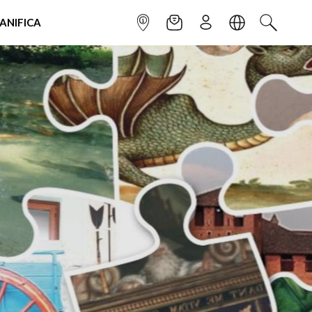
IANIFICA
INFOPOINT
NEWSLETTER
ISCRIVITI
LINGUA
CERCA