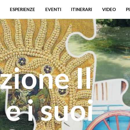
ESPERIENZE
EVENTI
ITINERARI
VIDEO
P
zione Il
e i suoi