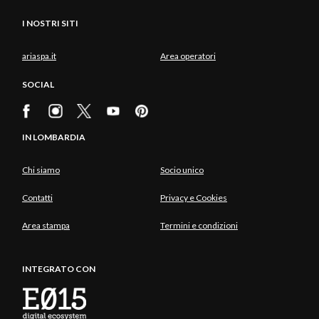
I NOSTRI SITI
ariaspa.it
Area operatori
SOCIAL
IN LOMBARDIA
Chi siamo
Socio unico
Contatti
Privacy e Cookies
Area stampa
Termini e condizioni
INTEGRATO CON