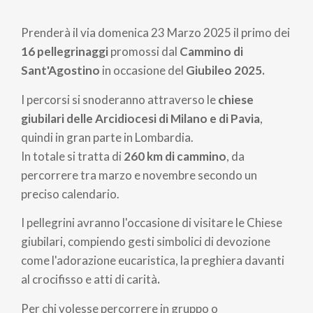
Briciole
di
Prenderà il via domenica 23 Marzo 2025 il primo dei
pane
16 pellegrinaggi
promossi dal
Cammino di
Sant'Agostino
in occasione del
Giubileo 2025.
I percorsi si snoderanno attraverso le
chiese
giubilari delle Arcidiocesi di Milano e di Pavia
,
quindi in gran parte in Lombardia.
In totale si tratta di
260 km di cammino
, da
percorrere tra marzo e novembre secondo un
preciso calendario.
I pellegrini avranno l'occasione di visitare le Chiese
giubilari, compiendo gesti simbolici di devozione
come l'adorazione eucaristica, la preghiera davanti
al crocifisso e atti di carità
.
Per chi volesse percorrere in gruppo o