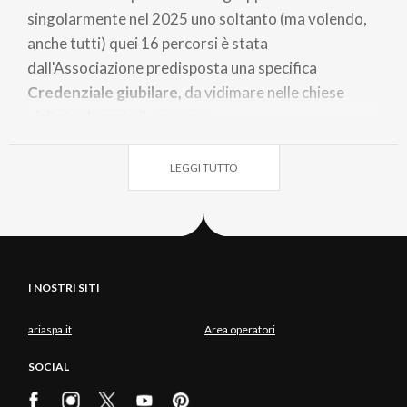
singolarmente nel 2025 uno soltanto (ma volendo,
anche tutti) quei 16 percorsi è stata
dall'Associazione predisposta una specifica
Credenziale giubilare,
da vidimare nelle chiese
visitate durante il percorso.
La Credenziale sarà disponibile alle Chiese di
partenza dei 16 cammini, oppure scrivendo a
LEGGI TUTTO
info@camminodiagostino.it.
I NOSTRI SITI
ariaspa.it
Area operatori
SOCIAL