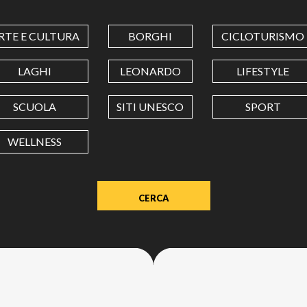
COORDINATES
RTE E CULTURA
BORGHI
CICLOTURISMO
LATITUDINE
LAGHI
LEONARDO
LIFESTYLE
SCUOLA
SITI UNESCO
SPORT
LONGITUDINE
WELLNESS
Value
in
decimal
degrees.
Use
dot
(.)
as
decimal