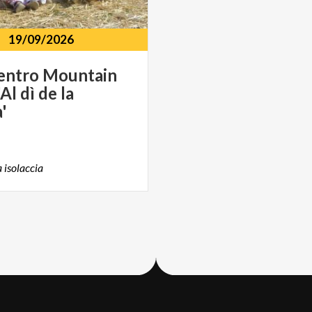
19/09/2026
entro Mountain
'Al dì de la
'
a
isolaccia