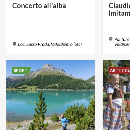
Concerto
all'alba
Claudi
Imitam
Polifunz
Loc.
Sasso
Prada,
Valdidentro
(SO)
Valdiden
SPORT
ARTE E C