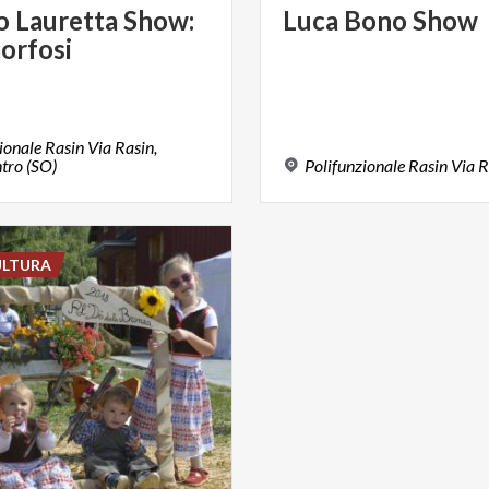
o
Lauretta
Show:
Luca
Bono
Show
orfosi
ionale Rasin Via Rasin,
tro (SO)
Polifunzionale
Rasin
Via
R
ULTURA