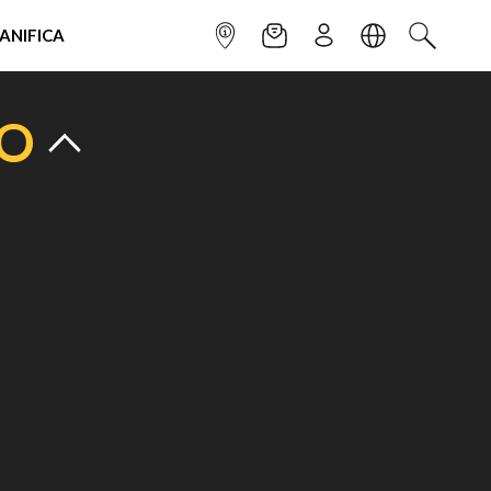
IANIFICA
INFOPOINT
NEWSLETTER
ISCRIVITI
LINGUA
CERCA
TO