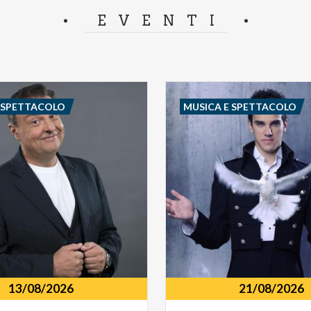
separator.
EVENTI
E SPETTACOLO
MUSICA E SPETTACOLO
13/08/2026
21/08/2026