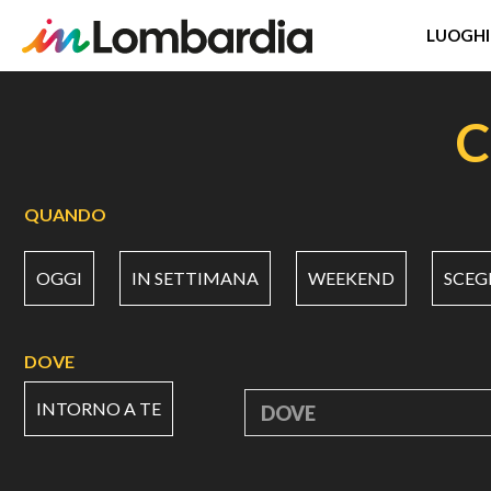
LUOGHI
Salta
al
C
contenuto
principale
QUANDO
OGGI
IN SETTIMANA
WEEKEND
SCEG
DOVE
INTORNO A TE
DOVE