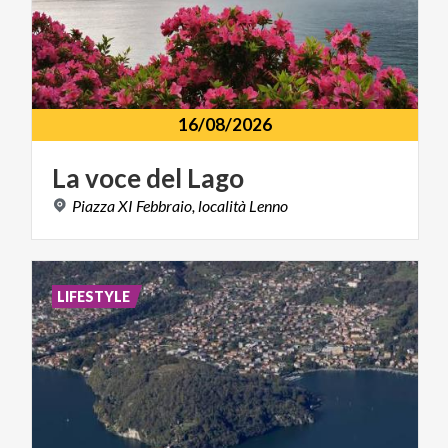
16/08/2026
La
voce
del
Lago
Piazza
XI
Febbraio,
località
Lenno
LIFESTYLE