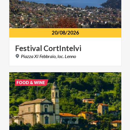
20/08/2026
Festival
CortIntelvi
Piazza
XI
Febbraio,
loc.
Lenno
FOOD & WINE