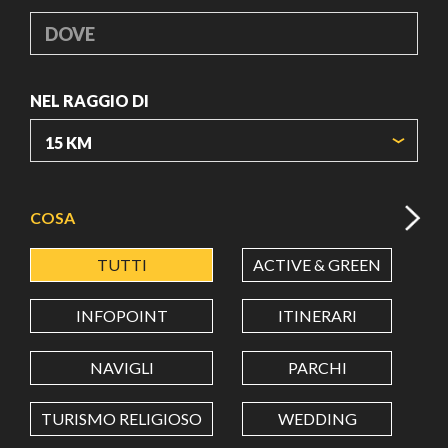
DOVE
NEL RAGGIO DI
ORIGIN COORDINATES
COSA
TUTTI
ACTIVE & GREEN
A
LATITUDINE
INFOPOINT
ITINERARI
LONGITUDINE
NAVIGLI
PARCHI
TURISMO RELIGIOSO
WEDDING
Value in decimal degrees. Use dot (.) as decimal separator.