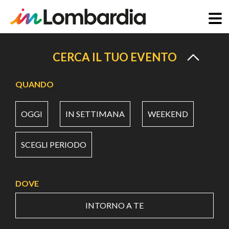
Salta
al
CERCA IL TUO EVENTO
contenuto
principale
QUANDO
OGGI
IN SETTIMANA
WEEKEND
SCEGLI PERIODO
DOVE
INTORNO A TE