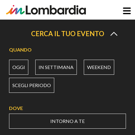
Salta
al
CERCA IL TUO EVENTO
contenuto
principale
QUANDO
OGGI
IN SETTIMANA
WEEKEND
SCEGLI PERIODO
DOVE
INTORNO A TE