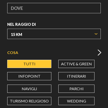
DOVE
NEL RAGGIO DI
ORIGIN COORDINATES
COSA
TUTTI
ACTIVE & GREEN
A
LATITUDINE
INFOPOINT
ITINERARI
LONGITUDINE
NAVIGLI
PARCHI
TURISMO RELIGIOSO
WEDDING
Value in decimal degrees. Use dot (.) as decimal separator.