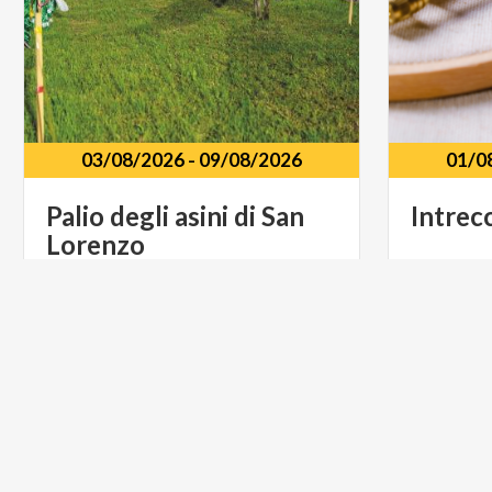
03/08/2026
-
09/08/2026
01/0
Palio
degli
asini
di
San
Intrecc
Lorenzo
Parco Comunale San Lorenzo di
Chiesa d
Rovetta (BG)
Teveno
ARTE E CULTURA
ARTE E C