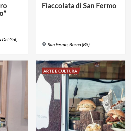
bro
Fiaccolata
di
San
Fermo
o"
a Dei Goi,
San
Fermo,
Borno
(BS)
ARTE E CULTURA