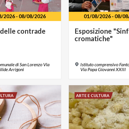
8/2026
-
08/08/2026
01/08/2026
-
08/08
delle
contrade
Esposizione
"Sin
cromatiche"
omunale di San Lorenzo Via
Istituto comprensivo Fanto
lide Arrigoni
Via Papa Giovanni XXIII
ULTURA
ARTE E CULTURA