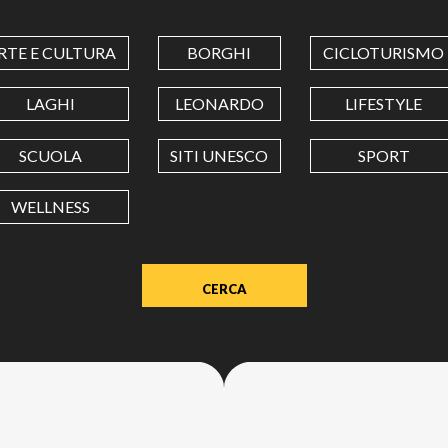
COORDINATES
RTE E CULTURA
BORGHI
CICLOTURISMO
LATITUDINE
LAGHI
LEONARDO
LIFESTYLE
SCUOLA
SITI UNESCO
SPORT
LONGITUDINE
WELLNESS
Value
in
decimal
degrees.
Use
dot
(.)
as
decimal