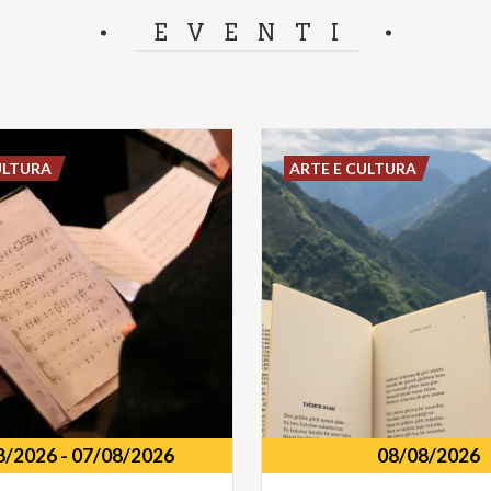
separator.
EVENTI
ULTURA
ARTE E CULTURA
8/2026
-
07/08/2026
08/08/2026