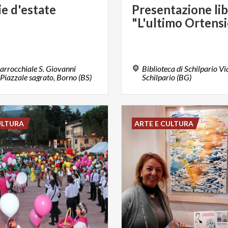
ie
d'estate
Presentazione
li
"L'ultimo
Ortensi
arrocchiale S. Giovanni
Biblioteca di Schilpario Vi
 Piazzale sagrato, Borno (BS)
Schilpario (BG)
ULTURA
ARTE E CULTURA