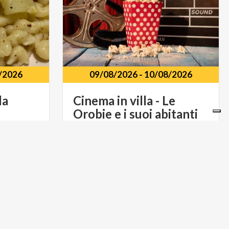
/2026
09/08/2026
-
10/08/2026
la
Cinema
in
villa
-
Le
Orobie
e
i
suoi
abitanti
 San Pietro
Villa Guidetti Via Giardini 20, Borno
(BS)
ARTE E CULTURA