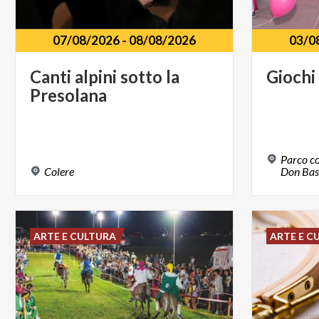
07/08/2026
-
08/08/2026
03/0
Canti
alpini
sotto
la
Giochi
Presolana
Parco c
Colere
Don Basi
ARTE E CULTURA
ARTE E C