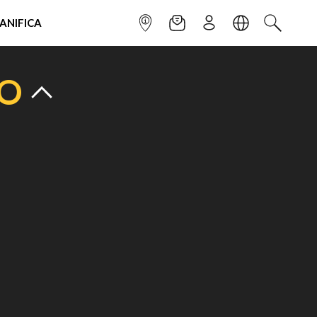
IANIFICA
INFOPOINT
NEWSLETTER
ISCRIVITI
LINGUA
CERCA
TO