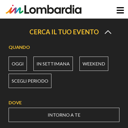
Salta
al
CERCA IL TUO EVENTO
contenuto
principale
QUANDO
OGGI
IN SETTIMANA
WEEKEND
SCEGLI PERIODO
DOVE
INTORNO A TE