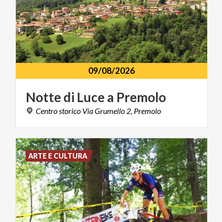
09/08/2026
Notte
di
Luce
a
Premolo
Centro
storico
Via
Grumello
2,
Premolo
ARTE E CULTURA