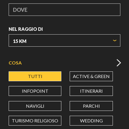
DOVE
NEL RAGGIO DI
ORIGIN COORDINATES
COSA
TUTTI
ACTIVE & GREEN
A
LATITUDINE
INFOPOINT
ITINERARI
LONGITUDINE
NAVIGLI
PARCHI
TURISMO RELIGIOSO
WEDDING
Value in decimal degrees. Use dot (.) as decimal separator.