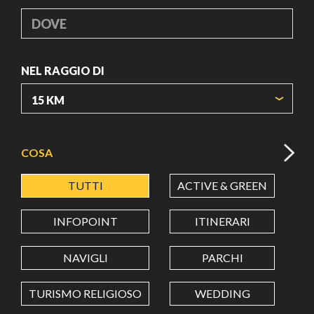
DOVE
NEL RAGGIO DI
ORIGIN COORDINATES
COSA
TUTTI
ACTIVE & GREEN
A
LATITUDINE
INFOPOINT
ITINERARI
LONGITUDINE
NAVIGLI
PARCHI
TURISMO RELIGIOSO
WEDDING
Value in decimal degrees. Use dot (.) as decimal separator.