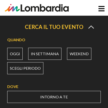
Salta
al
CERCA IL TUO EVENTO
contenuto
principale
QUANDO
OGGI
IN SETTIMANA
WEEKEND
SCEGLI PERIODO
DOVE
INTORNO A TE