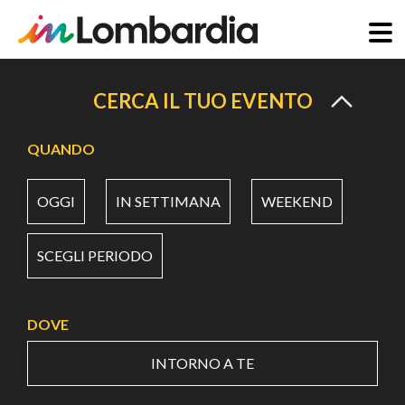
Salta
al
CERCA IL TUO EVENTO
contenuto
principale
QUANDO
OGGI
IN SETTIMANA
WEEKEND
SCEGLI PERIODO
DOVE
INTORNO A TE