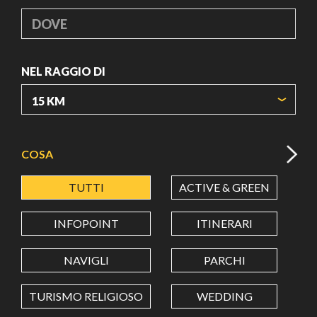
DOVE
NEL RAGGIO DI
ORIGIN COORDINATES
COSA
TUTTI
ACTIVE & GREEN
A
LATITUDINE
INFOPOINT
ITINERARI
LONGITUDINE
NAVIGLI
PARCHI
TURISMO RELIGIOSO
WEDDING
Value in decimal degrees. Use dot (.) as decimal separator.