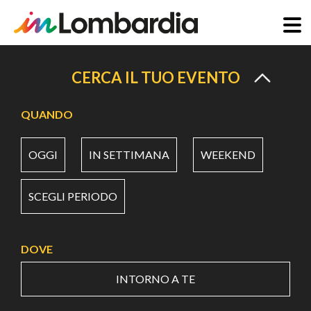
Salta
al
CERCA IL TUO EVENTO
contenuto
principale
QUANDO
OGGI
IN SETTIMANA
WEEKEND
SCEGLI PERIODO
DOVE
INTORNO A TE