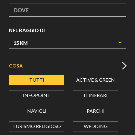
DOVE
NEL RAGGIO DI
ORIGIN COORDINATES
COSA
TUTTI
ACTIVE & GREEN
A
LATITUDINE
INFOPOINT
ITINERARI
LONGITUDINE
NAVIGLI
PARCHI
TURISMO RELIGIOSO
WEDDING
Value in decimal degrees. Use dot (.) as decimal separator.