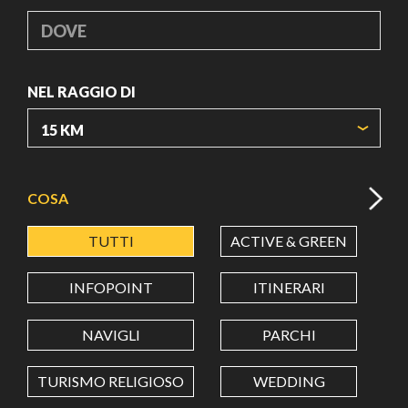
DOVE
NEL RAGGIO DI
ORIGIN COORDINATES
COSA
TUTTI
ACTIVE & GREEN
A
LATITUDINE
INFOPOINT
ITINERARI
LONGITUDINE
NAVIGLI
PARCHI
TURISMO RELIGIOSO
WEDDING
Value in decimal degrees. Use dot (.) as decimal separator.