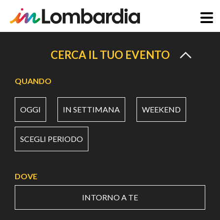
Salta
al
CERCA IL TUO EVENTO
contenuto
principale
QUANDO
OGGI
IN SETTIMANA
WEEKEND
SCEGLI PERIODO
DOVE
INTORNO A TE