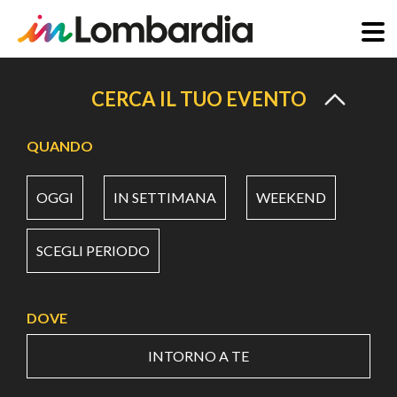
Salta
al
CERCA IL TUO EVENTO
contenuto
principale
QUANDO
OGGI
IN SETTIMANA
WEEKEND
SCEGLI PERIODO
DOVE
INTORNO A TE