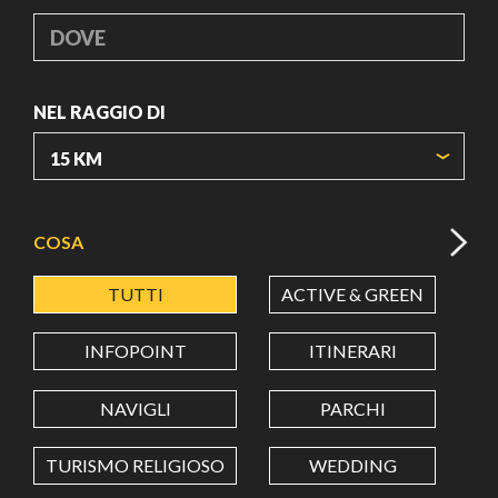
DOVE
NEL RAGGIO DI
ORIGIN COORDINATES
COSA
TUTTI
ACTIVE & GREEN
A
LATITUDINE
INFOPOINT
ITINERARI
LONGITUDINE
NAVIGLI
PARCHI
TURISMO RELIGIOSO
WEDDING
Value in decimal degrees. Use dot (.) as decimal separator.