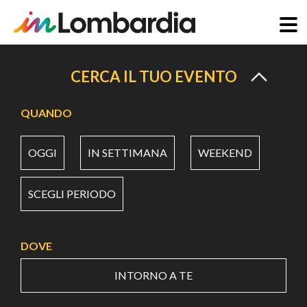
Salta
al
CERCA IL TUO EVENTO
contenuto
principale
QUANDO
OGGI
IN SETTIMANA
WEEKEND
SCEGLI PERIODO
DOVE
INTORNO A TE