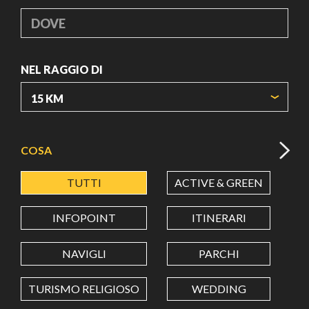
DOVE
NEL RAGGIO DI
ORIGIN COORDINATES
COSA
TUTTI
ACTIVE & GREEN
A
LATITUDINE
INFOPOINT
ITINERARI
LONGITUDINE
NAVIGLI
PARCHI
TURISMO RELIGIOSO
WEDDING
Value in decimal degrees. Use dot (.) as decimal separator.